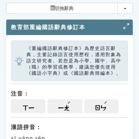
索引選單
切換
切換辭典
知識索引
教育部重編國語辭典修訂本
單字索引
生命大百科索引
《重編國語辭典修訂本》為歷史語言辭
典，主要記錄語言使用歷程，適用對象為
遊戲專區
語文研究者。若您是為小學、國中、高中
（職）的學習或教學，建議您優先使用
《國語小字典》或《國語辭典簡編本》。
教學應用
貓頭鷹博士
注音：
ㄒㄧ
ㄧㄤ
ㄖㄣ
漢語拼音：
xī yáng rén