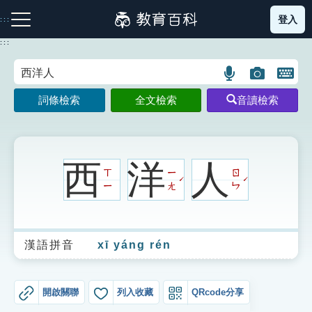
跳
登入
:::
到
主
:::
要
內
語
圖
開
容
注音索引圖示
筆畫索引圖示
部首索引表圖示
言
片
啟
詞條檢索
全文檢索
音讀檢索
搜
搜
鍵
尋
尋
盤
圖
圖
圖
示
示
示
西
洋
人
ㄒ
ㄧ
ㄖ
ˊ
ˊ
ㄧ
ㄤ
ㄣ
網站導覽
漢語拼音
xī yáng rén
生字詞彙表
成語故事
開啟關聯
列入收藏
QRcode分享