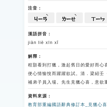
注音：
ㄐㄧㄢ
ㄌㄧㄝ
ㄒㄧㄣ
漢語拼音：
jiàn liè xīn xǐ
解釋：
程顥看到打獵，激起舊日的愛好而心
便心情愉悅而躍躍欲試。清．梁紹壬
補弟子員入場。先生見獵心喜，意欲
資料來源：
教育部重編國語辭典修訂本_見獵心