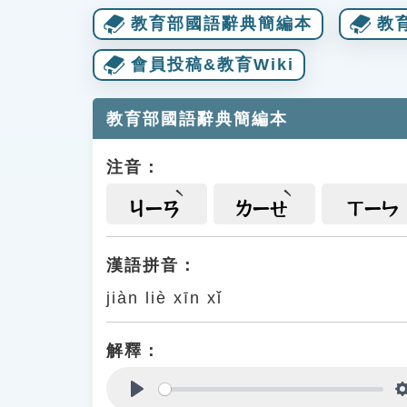
教育部國語辭典簡編本
教
會員投稿&教育Wiki
教育部國語辭典簡編本
注音：
ㄐㄧㄢ
ㄌㄧㄝ
ㄒㄧㄣ
漢語拼音：
jiàn liè xīn xǐ
解釋：