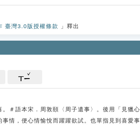
作 臺灣3.0版授權條款
」釋出
ㄒㄧ
喜。＃語本宋．周敦頤〈周子遺事〉。後用「見獵
的事情，便心情愉悅而躍躍欲試。也單指見到喜愛