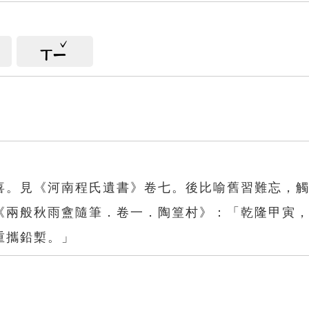
ㄒㄧ
喜。見《河南程氏遺書》卷七。後比喻舊習難忘，
《兩般秋雨盦隨筆．卷一．陶篁村》：「乾隆甲寅
重攜鉛槧。」
喜