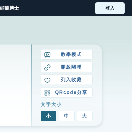
頭鷹博士
登入
教學模式
開啟關聯
列入收藏
QRcode分享
文字大小
小
中
大