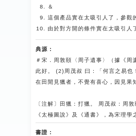
＆
這個產品實在太吸引人了，參觀
由於對方開的條件實在太吸引人
典源：
＃宋．周敦頤〈周子遺事〉（據《周濂
此好。 (2)周茂叔 曰：「何言之
在田閒見獵者，不覺有喜心，因見果
〔注解〕田獵：打獵。 周茂叔：周
《太極圖說》及《通書》，為宋理學
書證：