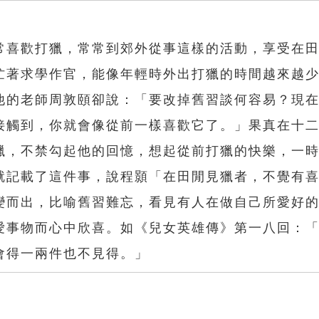
常喜歡打獵，常常到郊外從事這樣的活動，享受在
忙著求學作官，能像年輕時外出打獵的時間越來越
他的老師周敦頤卻說：「要改掉舊習談何容易？現
接觸到，你就會像從前一樣喜歡它了。」果真在十
獵，不禁勾起他的回憶，想起從前打獵的快樂，一
就記載了這件事，說程顥「在田閒見獵者，不覺有
變而出，比喻舊習難忘，看見有人在做自己所愛好
愛事物而心中欣喜。如《兒女英雄傳》第一八回：
會得一兩件也不見得。」