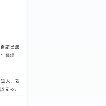
而自謂已無
二年暮歸，
營道人。著
卒諡元公。