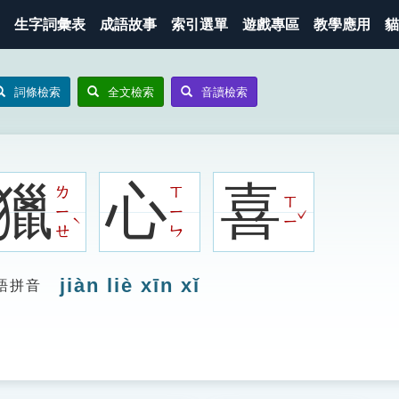
生字詞彙表
成語故事
索引選單
遊戲專區
教學應用
貓
詞條檢索
全文檢索
音讀檢索
獵
心
喜
ㄌ
ㄒ
ㄒ
ㄧ
ㄧ
ˇ
ˋ
ㄧ
ㄝ
ㄣ
jiàn liè xīn xǐ
語拼音