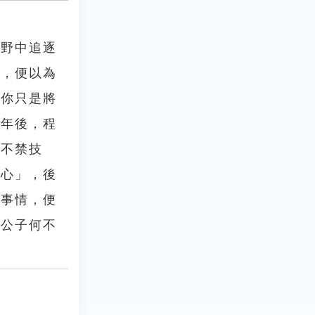
田野中追逐
少，便以為
在你只是將
二年後，程
時不禁技
喜心」，後
的事情，便
「公子何不