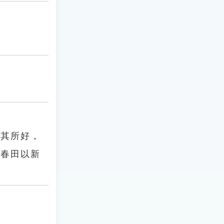
觸其所好，
，春田以新