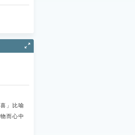
心喜」比喻
事物而心中