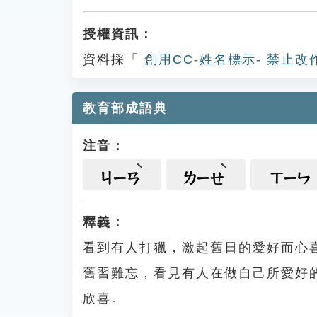
授權資訊：
資料採「
創用CC-姓名標示- 禁止改
教育部成語典
注音：
ㄐㄧㄢ
ㄌㄧㄝ
ㄒㄧㄣ
釋義：
看到有人打獵，激起舊日的愛好而心
舊習難忘，看見有人在做自己所愛好
欣喜。