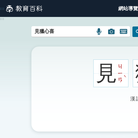
跳
網站導覽
:::
到
主
:::
要
內
語
圖
開
容
言
片
啟
搜
搜
鍵
尋
尋
盤
圖
圖
圖
見
ㄐ
示
示
示
ㄧ
ˋ
ㄢ
漢