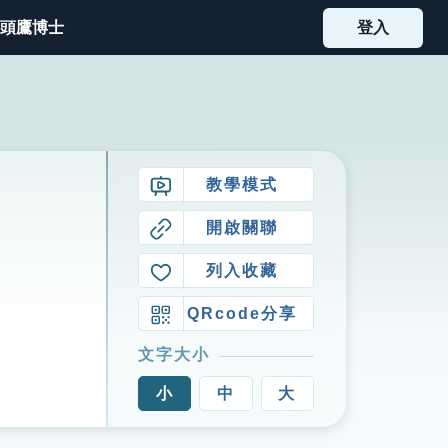
頭鷹博士
登入
教學模式
開啟關聯
列入收藏
QRcode分享
文字大小
小
中
大