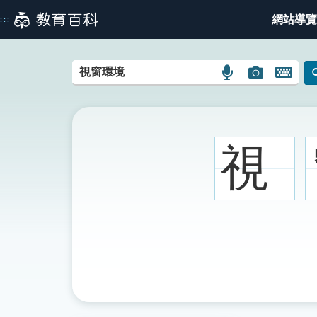
跳
網站導覽
:::
到
主
:::
要
內
語
圖
開
容
言
片
啟
搜
搜
鍵
尋
尋
盤
圖
圖
圖
視
示
示
示