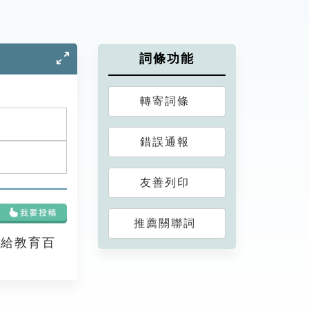
詞條功能
轉寄詞條
錯誤通報
友善列印
推薦關聯詞
享給教育百