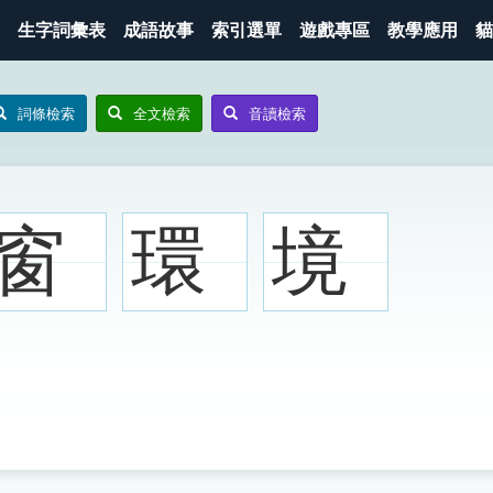
生字詞彙表
成語故事
索引選單
遊戲專區
教學應用
貓
詞條檢索
全文檢索
音讀檢索
窗
環
境