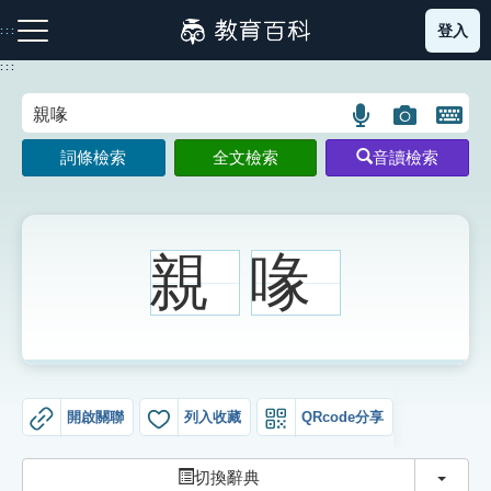
跳
登入
:::
到
主
:::
要
內
語
圖
開
容
注音索引圖示
筆畫索引圖示
部首索引表圖示
言
片
啟
詞條檢索
全文檢索
音讀檢索
搜
搜
鍵
尋
尋
盤
圖
圖
圖
示
示
示
親
喙
網站導覽
生字詞彙表
開啟關聯
列入收藏
QRcode分享
成語故事
切換
切換辭典