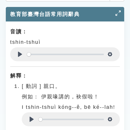
索引選單
教育部臺灣台語常用詞辭典
知識索引
單字索引
音讀：
生命大百科索引
tshin-tshuì
遊戲專區
Play
Settings
教學應用
解釋：
貓頭鷹博士
[
動詞
]
親口。
例如：
伊親喙講的，袂假啦！
I tshin-tshuì kóng--ê, bē ké--lah!
Play
Settings