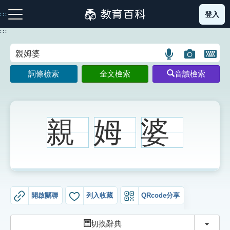
跳
登入
:::
到
主
:::
要
內
語
圖
開
容
注音索引圖示
筆畫索引圖示
部首索引表圖示
言
片
啟
詞條檢索
全文檢索
音讀檢索
搜
搜
鍵
尋
尋
盤
圖
圖
圖
示
示
示
親
姆
婆
網站導覽
生字詞彙表
開啟關聯
列入收藏
QRcode分享
成語故事
切換
切換辭典