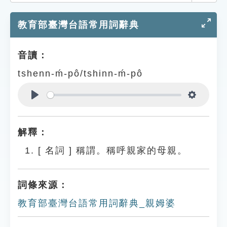
索引選單
教育部臺灣台語常用詞辭典
知識索引
單字索引
音讀：
生命大百科索引
tshenn-ḿ-pô/tshinn-ḿ-pô
遊戲專區
Play
Settings
教學應用
解釋：
貓頭鷹博士
[
名詞
]
稱謂。稱呼親家的母親。
詞條來源：
教育部臺灣台語常用詞辭典_親姆婆