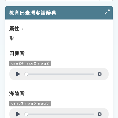
索引選單
教育部臺灣客語辭典
知識索引
單字索引
屬性：
生命大百科索引
形
遊戲專區
四縣音
教學應用
qin24 nag2 nag2
貓頭鷹博士
Play
Settings
海陸音
cin53 nag5 nag5