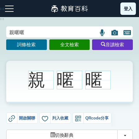
跳
登入
:::
到
主
:::
要
內
語
圖
開
容
注音索引圖示
筆畫索引圖示
部首索引表圖示
言
片
啟
詞條檢索
全文檢索
音讀檢索
搜
搜
鍵
尋
尋
盤
圖
圖
圖
示
示
示
親
暱
暱
網站導覽
生字詞彙表
開啟關聯
列入收藏
QRcode分享
成語故事
切換
切換辭典