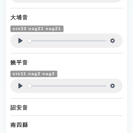
Play
Settings
大埔音
cin33 nag21 nag21
Play
Settings
饒平音
cin11 nag2 nag2
Play
Settings
詔安音
南四縣