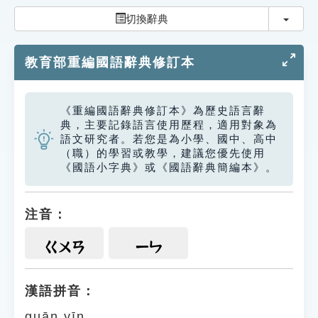
索引選單
切換
切換辭典
知識索引
教育部重編國語辭典修訂本
單字索引
生命大百科索引
《重編國語辭典修訂本》為歷史語言辭
典，主要記錄語言使用歷程，適用對象為
遊戲專區
語文研究者。若您是為小學、國中、高中
（職）的學習或教學，建議您優先使用
《國語小字典》或《國語辭典簡編本》。
教學應用
貓頭鷹博士
注音：
ㄍㄨㄢ
ㄧㄣ
漢語拼音：
guān yīn