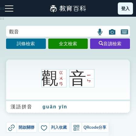
跳
登入
:::
到
主
:::
要
內
語
圖
開
容
注音索引圖示
筆畫索引圖示
部首索引表圖示
言
片
啟
詞條檢索
全文檢索
音讀檢索
搜
搜
鍵
尋
尋
盤
圖
圖
圖
示
示
示
觀
音
ㄍ
ㄧ
ㄨ
ㄣ
ㄢ
網站導覽
漢語拼音
guān yīn
生字詞彙表
成語故事
開啟關聯
列入收藏
QRcode分享