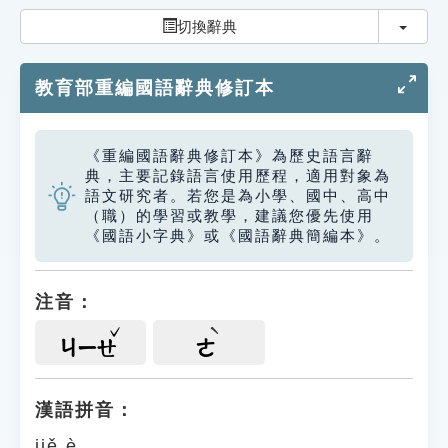
索引選單
切換
切換辭典
知識索引
教育部重編國語辭典修訂本
單字索引
生命大百科索引
《重編國語辭典修訂本》為歷史語言辭
典，主要記錄語言使用歷程，適用對象為
遊戲專區
語文研究者。若您是為小學、國中、高中
（職）的學習或教學，建議您優先使用
《國語小字典》或《國語辭典簡編本》。
教學應用
貓頭鷹博士
注音：
ㄐㄧㄝ
ㄜ
漢語拼音：
jiě è