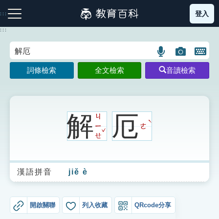
跳
登入
:::
到
主
:::
要
內
語
圖
開
容
注音索引圖示
筆畫索引圖示
部首索引表圖示
言
片
啟
詞條檢索
全文檢索
音讀檢索
搜
搜
鍵
尋
尋
盤
圖
圖
圖
示
示
示
解
厄
ㄐ
ˋ
ㄧ
ㄜ
ˇ
ㄝ
網站導覽
漢語拼音
jiě è
生字詞彙表
成語故事
開啟關聯
列入收藏
QRcode分享