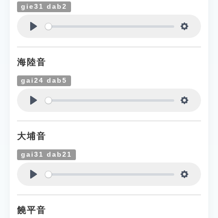
gie31 dab2
Play
Settings
海陸音
gai24 dab5
Play
Settings
大埔音
gai31 dab21
Play
Settings
饒平音