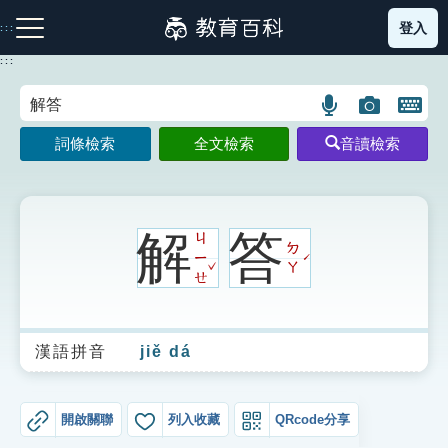
跳
登入
:::
到
主
:::
要
內
語
圖
開
容
注音索引圖示
筆畫索引圖示
部首索引表圖示
言
片
啟
詞條檢索
全文檢索
音讀檢索
搜
搜
鍵
尋
尋
盤
圖
圖
圖
示
示
示
解
答
ㄐ
ㄉ
ㄧ
ˊ
ˇ
ㄚ
ㄝ
網站導覽
漢語拼音
jiě dá
生字詞彙表
成語故事
開啟關聯
列入收藏
QRcode分享