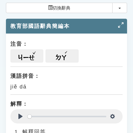
索引選單
切換
切換辭典
知識索引
教育部國語辭典簡編本
單字索引
生命大百科索引
注音：
遊戲專區
ㄐㄧㄝ
ㄉㄚ
教學應用
漢語拼音：
jiě dá
貓頭鷹博士
解釋：
Play
Settings
解釋回答。