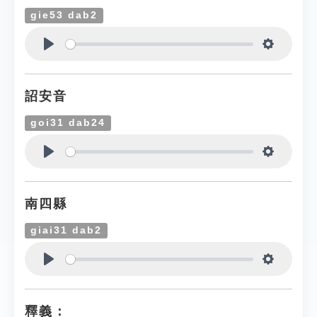
gie53 dab2
Play
Settings
詔安音
goi31 dab24
Play
Settings
南四縣
giai31 dab2
Play
Settings
釋義：