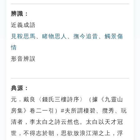
辨識：
近義成語
見鞍思馬
、
睹物思人
、
撫今追昔
、
觸景傷
情
形音辨誤
典源：
元．戴良〈錢氏三樓詩序〉（據《九靈山
房集》卷二一引）#夫所謂棲碧、攬秀、玩
清者，李太白之詩云然也。太白以天才冠
世，不得志於朝，思欲放浪江湖之上，浮