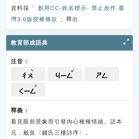
資料採「
創用CC-姓名標示- 禁止改作 臺
灣3.0版授權條款
」釋出
教育部成語典
注音：
ㄔㄨ
ㄐㄧㄥ
ㄕㄥ
ㄑㄧㄥ
釋義：
看見眼前景象而引發內心種種情緒。語本
元．戴良〈錢氏三樓詩序〉。