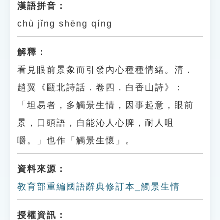
漢語拼音：
chù jǐng shēng qíng
解釋：
看見眼前景象而引發內心種種情緒。清．
趙翼《甌北詩話．卷四．白香山詩》：
「坦易者，多觸景生情，因事起意，眼前
景，口頭語，自能沁人心脾，耐人咀
嚼。」也作「觸景生懷」。
資料來源：
教育部重編國語辭典修訂本_觸景生情
授權資訊：