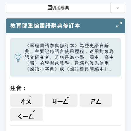
索引選單
切換
切換辭典
知識索引
教育部重編國語辭典修訂本
單字索引
生命大百科索引
《重編國語辭典修訂本》為歷史語言辭
典，主要記錄語言使用歷程，適用對象為
遊戲專區
語文研究者。若您是為小學、國中、高中
（職）的學習或教學，建議您優先使用
《國語小字典》或《國語辭典簡編本》。
教學應用
貓頭鷹博士
注音：
ㄔㄨ
ㄐㄧㄥ
ㄕㄥ
ㄑㄧㄥ