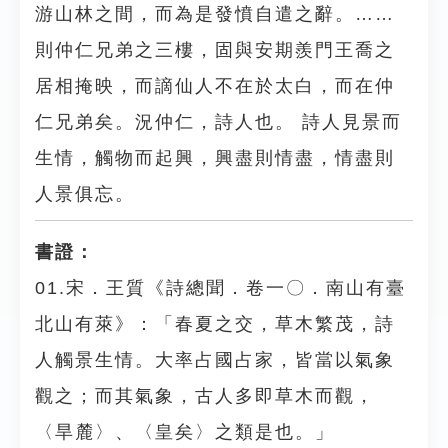
游山林之間，而為是發憤自遣之辭。……
則仲仁兄弟之三樓，固與安期羨門王喬之
居相掩映，而謫仙人不在於太白，而在仲
仁兄弟矣。況仲仁，詩人也。 詩人見景而
生情，觸物而起興，興盡則情盡，情盡則
人景俱忘。
書證：
01.宋．王質《詩總聞．卷一〇．南山有臺
北山有萊》：「春夏之交，草木繁茂，詩
人觸景生情。大率占國占家，皆當以氣象
觀之；而其氣象，古人多即草木而觀，
〈旱麓〉、〈皇矣〉之類是也。」