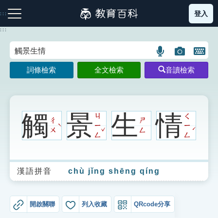
跳
登入
:::
到
主
:::
要
內
語
圖
開
容
注音索引圖示
筆畫索引圖示
部首索引表圖示
言
片
啟
詞條檢索
全文檢索
音讀檢索
搜
搜
鍵
尋
尋
盤
圖
圖
圖
示
示
示
觸
景
生
情
ㄐ
ㄑ
ㄔ
ㄕ
ㄧ
ㄧ
ˋ
ˇ
ˊ
ㄨ
ㄥ
ㄥ
ㄥ
網站導覽
漢語拼音
chù jǐng shēng qíng
生字詞彙表
成語故事
開啟關聯
列入收藏
QRcode分享