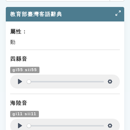
索引選單
教育部臺灣客語辭典
知識索引
單字索引
屬性：
生命大百科索引
動
遊戲專區
四縣音
教學應用
gi55 sii55
貓頭鷹博士
Play
Settings
海陸音
gi11 sii11