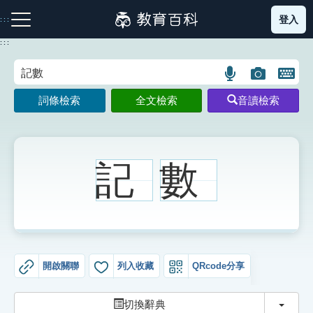
跳
登入
:::
到
主
:::
要
內
語
圖
開
容
注音索引圖示
筆畫索引圖示
部首索引表圖示
言
片
啟
詞條檢索
全文檢索
音讀檢索
搜
搜
鍵
尋
尋
盤
圖
圖
圖
示
示
示
記
數
網站導覽
生字詞彙表
開啟關聯
列入收藏
QRcode分享
成語故事
切換
切換辭典