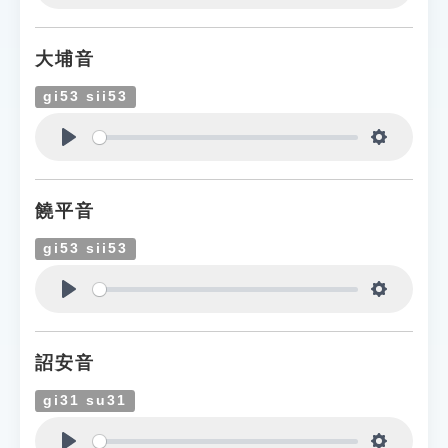
Play
Settings
大埔音
gi53 sii53
Play
Settings
饒平音
gi53 sii53
Play
Settings
詔安音
gi31 su31