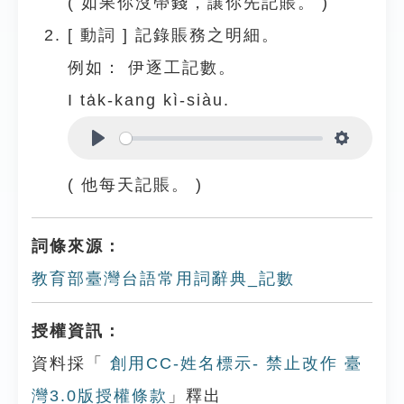
( 如果你沒帶錢，讓你先記賬。 )
[
動詞
]
記錄賬務之明細。
例如：
伊逐工記數。
I ta̍k-kang kì-siàu.
Play
Settings
( 他每天記賬。 )
詞條來源：
教育部臺灣台語常用詞辭典_記數
授權資訊：
資料採「
創用CC-姓名標示- 禁止改作 臺
灣3.0版授權條款
」釋出