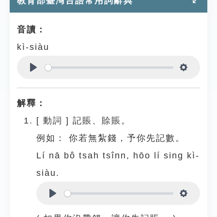
教育部臺灣台語常用詞辭典
音讀：
kì-siàu
Play
Settings
解釋：
[
動詞
]
記賬、賒賬。
例如：
你若無紮錢，予你先記數。
Lí nā bô tsah tsînn, hōo lí sing kì-
siàu.
Play
Settings