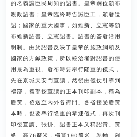
的名義讓臣民周知的詔書。皇帝嗣位頒布
親政詔書；皇帝臨終時告誡臣工，頒發遺
詔；國家的重大國事，如維新、立憲等頒
布維新詔書、立憲詔書。詔書的簽發沿用
明制。由於詔書反映了皇帝的施政綱領及
國家的方鍼政策，所以統治者對詔書的使
用最為重視。發布時要舉行隆重的儀式，
先在京城天安門宣讀，然後由儀仗引導到
禮部，禮部按宣讀的正本刊印副本，稱為
謄黃，發送至內外各衙門。各省接受謄黃
本時，也要舉行隆重的恭迎儀式，再次刊
印後宣讀、張掛。詔書正本又稱詔黃。黃
紙、高76釐米，橫寬190釐米，卷軸。刻