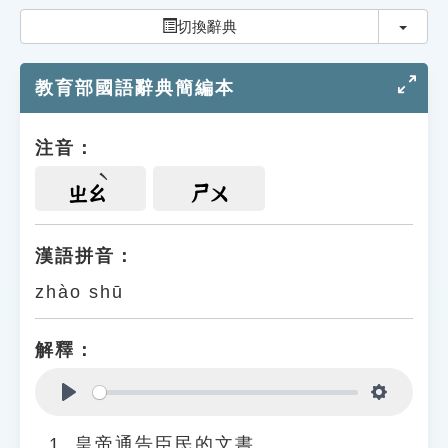
索引選單
切換
切換辭典
知識索引
教育部國語辭典簡編本
單字索引
生命大百科索引
注音：
遊戲專區
ㄓㄠ
ㄕㄨ
教學應用
漢語拼音：
zhào shū
貓頭鷹博士
解釋：
Play
Settings
皇帝通告臣民的文書。