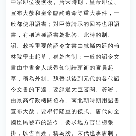
中宗即位後恢復。唐宋時期，皇帝即位、
宣布大赦和皇帝臨終遺命等重大事件，一
般都使用詔書；對臣僚請示的回答也用詔
書，有稱這種詔書為批答。此時的制、
詔、敕等重要的詔令文書由隸屬內廷的翰
林院學士起草，稱為內制；一般的詔令文
書由中書舍人或帶知制誥頭銜的官員起
草，稱為外制。魏晉以後到元代的各代詔
令文書的下達，要經過大臣審閱、簽署，
由最高行政機關發布。南北朝時期用詔書
宣布大赦，要舉行隆重的儀式。唐代向全
國臣民發布的詔令，要求地方官出榜張
掛，以告百姓，稱為牓。宋代也承唐制，