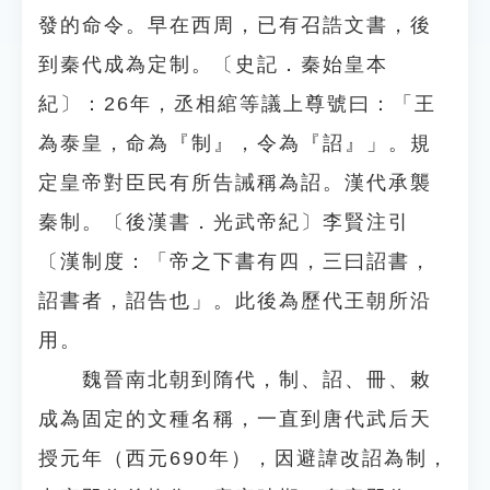
發的命令。早在西周，已有召誥文書，後
到秦代成為定制。〔史記．秦始皇本
紀〕：26年，丞相綰等議上尊號曰：「王
為泰皇，命為『制』，令為『詔』」。規
定皇帝對臣民有所告誡稱為詔。漢代承襲
秦制。〔後漢書．光武帝紀〕李賢注引
〔漢制度：「帝之下書有四，三曰詔書，
詔書者，詔告也」。此後為歷代王朝所沿
用。
魏晉南北朝到隋代，制、詔、冊、敕
成為固定的文種名稱，一直到唐代武后天
授元年（西元690年），因避諱改詔為制，