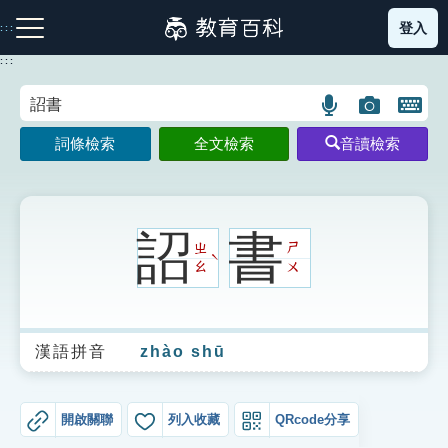
跳
登入
:::
到
主
:::
要
內
語
圖
開
容
注音索引圖示
筆畫索引圖示
部首索引表圖示
言
片
啟
詞條檢索
全文檢索
音讀檢索
搜
搜
鍵
尋
尋
盤
圖
圖
圖
示
示
示
詔
書
ㄓ
ㄕ
ˋ
ㄠ
ㄨ
網站導覽
漢語拼音
zhào shū
生字詞彙表
成語故事
開啟關聯
列入收藏
QRcode分享