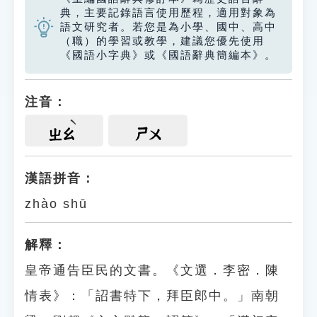
典，主要記錄語言使用歷程，適用對象為
語文研究者。若您是為小學、國中、高中
（職）的學習或教學，建議您優先使用
《國語小字典》或《國語辭典簡編本》。
注音：
ㄓㄠ
ㄕㄨ
漢語拼音：
zhào shū
解釋：
皇帝通告臣民的文書。《文選．李密．陳
情表》：「詔書特下，拜臣郎中。」南朝