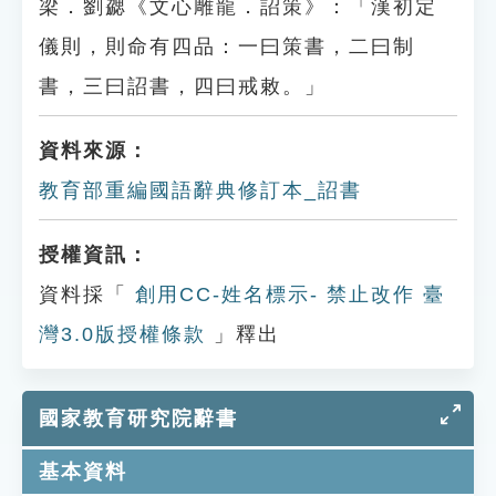
梁．劉勰《文心雕龍．詔策》：「漢初定
儀則，則命有四品：一曰策書，二曰制
書，三曰詔書，四曰戒敕。」
資料來源：
教育部重編國語辭典修訂本_詔書
授權資訊：
資料採「
創用CC-姓名標示- 禁止改作 臺
灣3.0版授權條款
」釋出
國家教育研究院辭書
基本資料