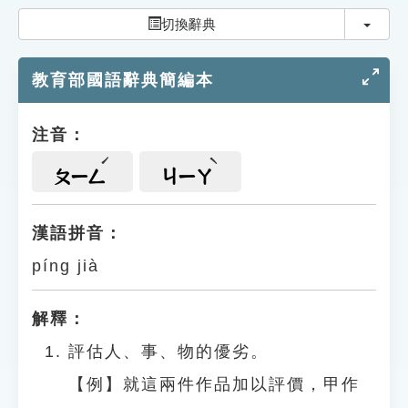
索引選單
切換
切換辭典
知識索引
教育部國語辭典簡編本
單字索引
生命大百科索引
注音：
遊戲專區
ㄆㄧㄥ
ㄐㄧㄚ
教學應用
漢語拼音：
píng jià
貓頭鷹博士
解釋：
評估人、事、物的優劣。
【例】就這兩件作品加以評價，甲作