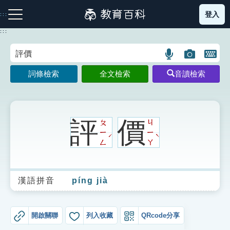
跳
登入
:::
到
主
:::
要
內
語
圖
開
容
注音索引圖示
筆畫索引圖示
部首索引表圖示
言
片
啟
詞條檢索
全文檢索
音讀檢索
搜
搜
鍵
尋
尋
盤
圖
圖
圖
示
示
示
評
價
ㄆ
ㄐ
ㄧ
ㄧ
ˊ
ˋ
ㄥ
ㄚ
網站導覽
漢語拼音
píng jià
生字詞彙表
成語故事
開啟關聯
列入收藏
QRcode分享