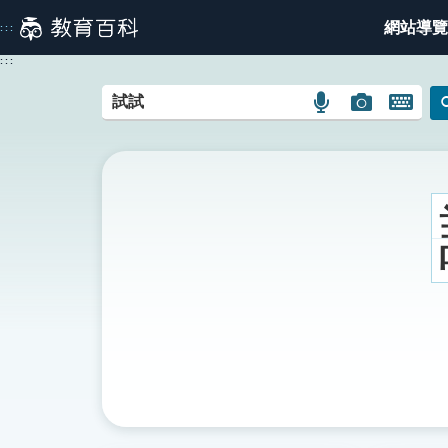
跳
網站導覽
:::
到
主
:::
要
內
語
圖
開
容
言
片
啟
搜
搜
鍵
尋
尋
盤
圖
圖
圖
示
示
示