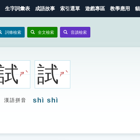
生字詞彙表
成語故事
索引選單
遊戲專區
教學應用
貓
詞條檢索
全文檢索
音讀檢索
試
試
ˋ
ˋ
ㄕ
ㄕ
shì shì
漢語拼音