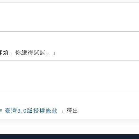
麻煩，你總得試試。」
作 臺灣3.0版授權條款
」釋出