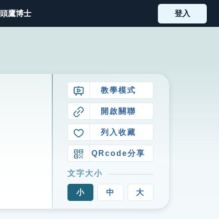
頭鷹博士
登入
教學模式
開啟關聯
列入收藏
QRcode分享
文字大小
小
中
大