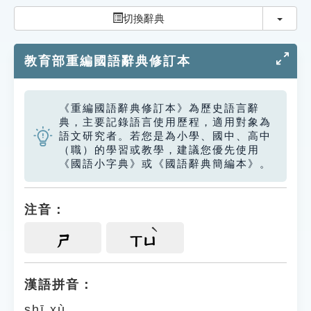
索引選單
切換
切換辭典
知識索引
教育部重編國語辭典修訂本
單字索引
生命大百科索引
《重編國語辭典修訂本》為歷史語言辭
典，主要記錄語言使用歷程，適用對象為
遊戲專區
語文研究者。若您是為小學、國中、高中
（職）的學習或教學，建議您優先使用
《國語小字典》或《國語辭典簡編本》。
教學應用
貓頭鷹博士
注音：
ㄕ
ㄒㄩ
漢語拼音：
shī xù