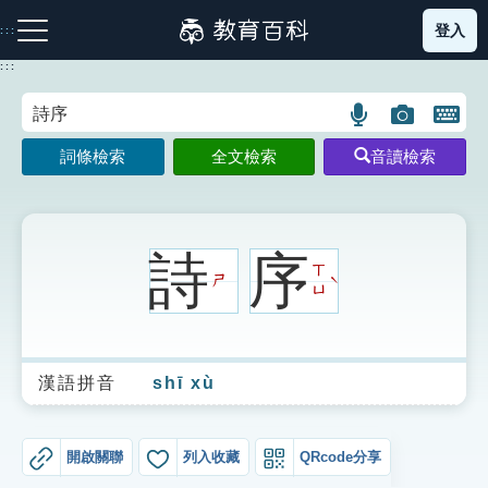
跳
登入
:::
到
主
:::
要
內
語
圖
開
容
注音索引圖示
筆畫索引圖示
部首索引表圖示
言
片
啟
詞條檢索
全文檢索
音讀檢索
搜
搜
鍵
尋
尋
盤
圖
圖
圖
示
示
示
詩
序
ㄒ
ㄕ
ˋ
ㄩ
網站導覽
漢語拼音
shī xù
生字詞彙表
成語故事
開啟關聯
列入收藏
QRcode分享