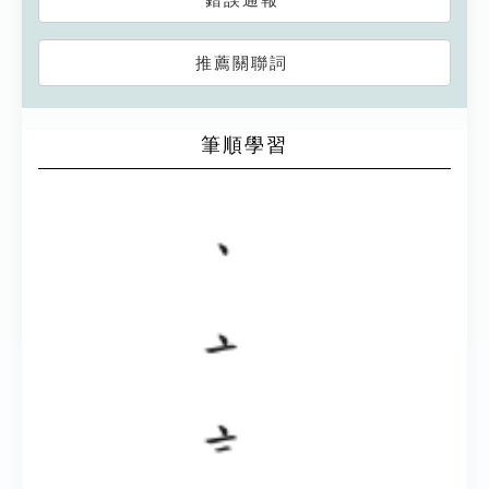
推薦關聯詞
筆順學習