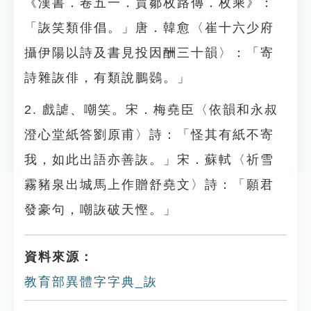
《漢書．卷五一．賈鄒枚路傳．枚乘》：
「詼笑類俳倡。」唐．韓愈〈崔十六少府
攝伊陽以詩及書見投因酬三十韻〉：「寄
詩雜詼俳，有類說鵬鷃。」
2. 戲謔、嘲笑。宋．梅堯臣〈依韻和永叔
澄心堂紙答劉原甫〉詩：「怪其有紙不寄
我，如此出語亦善詼。」宋．蘇軾〈祈雪
霧豬泉出城馬上作贈舒堯文〉詩：「願君
發豪句，嘲詼破天慳。」
資料來源：
教育部異體字字典_詼