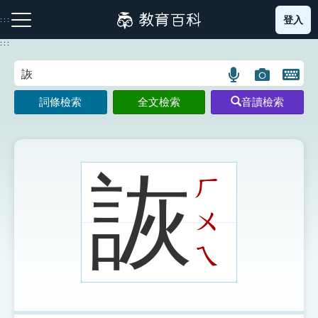
跳
登入
:::
到
主
:::
要
內
語
圖
開
容
注音索引圖示
筆畫索引圖示
部首索引表圖示
言
片
啟
詞條檢索
全文檢索
音讀檢索
搜
搜
鍵
尋
尋
盤
圖
圖
圖
示
示
示
詼
ㄏ
ㄨ
網站導覽
ㄟ
生字詞彙表
成語故事