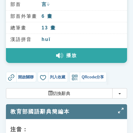
索引選單
部首
言
ㄧㄢˊ
知識索引
部首外筆畫
6
畫
單字索引
總筆畫
13
畫
生命大百科索引
漢語拼音
huī
播放
遊戲專區
教學應用
開啟關聯
列入收藏
QRcode分享
貓頭鷹博士
切換
切換辭典
教育部國語辭典簡編本
注音：