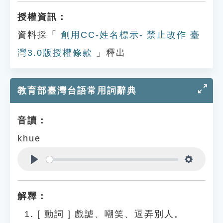
授權資訊：
資料採「
創用CC-姓名標示- 禁止改作 臺
灣3.0版授權條款
」釋出
教育部臺灣台語常用詞辭典
音讀：
khue
Play
Settings
解釋：
[
動詞
]
戲謔、嘲笑、逗弄別人。