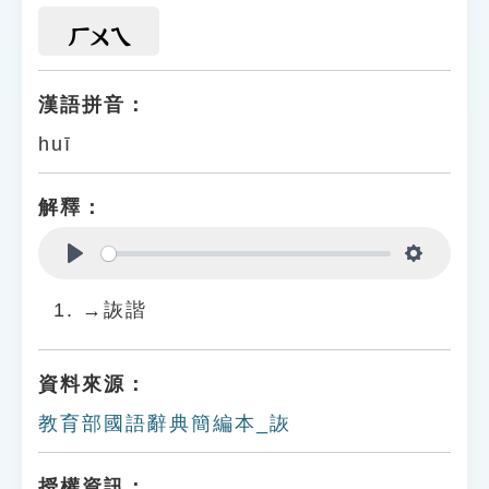
ㄏㄨㄟ
漢語拼音：
huī
解釋：
Play
Settings
→詼諧
資料來源：
教育部國語辭典簡編本_詼
授權資訊：