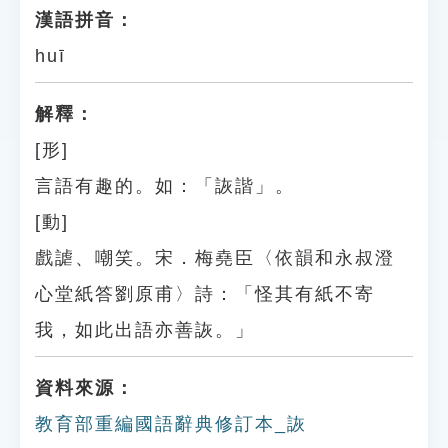
漢語拼音：
huī
解釋：
[形]
言語有趣的。如：「詼諧」。
[動]
戲謔、嘲笑。宋．梅堯臣〈依韻和永叔澄
心堂紙答劉原甫〉詩：「怪其有紙不寄
我，如此出語亦善詼。」
資料來源：
教育部重編國語辭典修訂本_詼