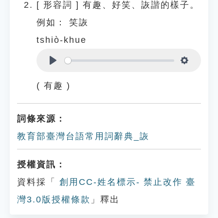
[
形容詞
]
有趣、好笑、詼諧的樣子。
例如：
笑詼
tshiò-khue
Play
Settings
( 有趣 )
詞條來源：
教育部臺灣台語常用詞辭典_詼
授權資訊：
資料採「
創用CC-姓名標示- 禁止改作 臺
灣3.0版授權條款
」釋出