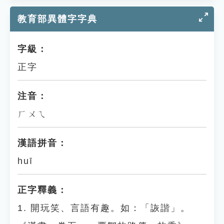
教育部異體字字典
字級：
正字
注音：
ㄏㄨㄟ
漢語拼音：
huī
正字釋義：
1. 開玩笑、言語有趣。如：「詼諧」。