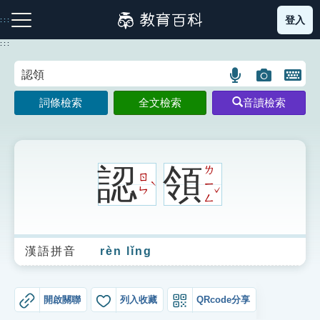
跳
登入
:::
到
主
:::
要
內
語
圖
開
容
注音索引圖示
筆畫索引圖示
部首索引表圖示
言
片
啟
詞條檢索
全文檢索
音讀檢索
搜
搜
鍵
尋
尋
盤
圖
圖
圖
示
示
示
認
領
ㄌ
ㄖ
ㄧ
ˋ
ˇ
ㄣ
ㄥ
網站導覽
漢語拼音
rèn lǐng
生字詞彙表
成語故事
開啟關聯
列入收藏
QRcode分享