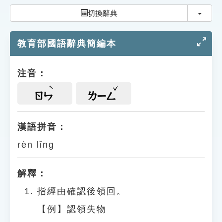
索引選單
切換
切換辭典
知識索引
教育部國語辭典簡編本
單字索引
生命大百科索引
注音：
遊戲專區
ㄖㄣ
ㄌㄧㄥ
教學應用
漢語拼音：
rèn lǐng
貓頭鷹博士
解釋：
指經由確認後領回。
【例】認領失物