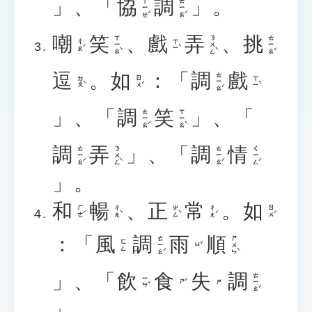
」、「
協
調
」。
ㄒㄧㄝˊ
ㄊㄧㄠˊ
嘲
笑
、
戲
弄
、
挑
ㄒㄧㄠˋ
ㄋㄨㄥˋ
ㄊㄧㄠˇ
ㄔㄠˊ
ㄒㄧˋ
逗
。
如
：「
調
戲
ㄊㄧㄠˊ
ㄉㄡˋ
ㄖㄨˊ
ㄒㄧˋ
」、「
調
笑
」、「
ㄊㄧㄠˊ
ㄒㄧㄠˋ
調
弄
」、「
調
情
ㄊㄧㄠˊ
ㄋㄨㄥˋ
ㄊㄧㄠˊ
ㄑㄧㄥˊ
」。
和
暢
、
正
常
。
如
ㄏㄜˊ
ㄔㄤˋ
ㄓㄥˋ
ㄔㄤˊ
ㄖㄨˊ
：「
風
調
雨
順
ㄊㄧㄠˊ
ㄕㄨㄣˋ
ㄈㄥ
ㄩˇ
」、「
飲
食
失
調
ㄊㄧㄠˊ
ㄧㄣˇ
ㄕˊ
ㄕ
」。