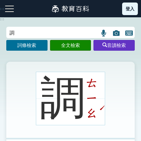
跳
登入
:::
到
主
:::
要
內
語
圖
開
容
注音索引圖示
筆畫索引圖示
部首索引表圖示
言
片
啟
詞條檢索
全文檢索
音讀檢索
搜
搜
鍵
尋
尋
盤
圖
圖
圖
示
示
示
調
ㄊ
ㄧ
網站導覽
ˊ
ㄠ
生字詞彙表
成語故事