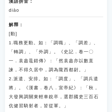
漢語拼音：
diào
解釋：
[動]
1.職務更動。如：「調職」、「調差」、
「轉調」、「外調」。《史記．卷一〇
一．袁盎鼂錯傳》：「然袁盎亦以數直
諫，不得久居中，調為隴西都尉。」
2.派遣、安排。如：「調度」、「調兵遣
將」。《漢書．卷八．宣帝紀》：「秋，
大發興調關東輕車銳卒，選郡國吏三百石
伉健習騎射者，皆從軍。」