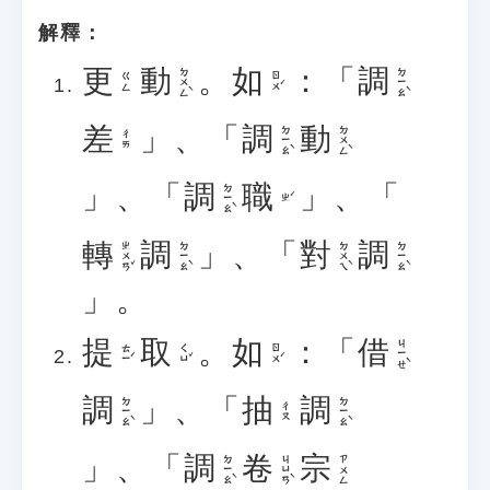
解釋：
更
動
。
如
：「
調
ㄉㄨㄥˋ
ㄉㄧㄠˋ
ㄖㄨˊ
ㄍㄥ
差
」、「
調
動
ㄉㄧㄠˋ
ㄉㄨㄥˋ
ㄔㄞ
」、「
調
職
」、「
ㄉㄧㄠˋ
ㄓˊ
轉
調
」、「
對
調
ㄓㄨㄢˇ
ㄉㄧㄠˋ
ㄉㄨㄟˋ
ㄉㄧㄠˋ
」。
提
取
。
如
：「
借
ㄐㄧㄝˋ
ㄊㄧˊ
ㄑㄩˇ
ㄖㄨˊ
調
」、「
抽
調
ㄉㄧㄠˋ
ㄉㄧㄠˋ
ㄔㄡ
」、「
調
卷
宗
ㄉㄧㄠˋ
ㄐㄩㄢˋ
ㄗㄨㄥ