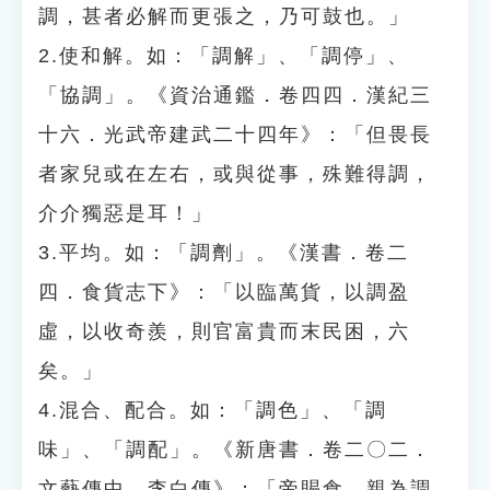
調，甚者必解而更張之，乃可鼓也。」
2.使和解。如：「調解」、「調停」、
「協調」。《資治通鑑．卷四四．漢紀三
十六．光武帝建武二十四年》：「但畏長
者家兒或在左右，或與從事，殊難得調，
介介獨惡是耳！」
3.平均。如：「調劑」。《漢書．卷二
四．食貨志下》：「以臨萬貨，以調盈
虛，以收奇羨，則官富貴而末民困，六
矣。」
4.混合、配合。如：「調色」、「調
味」、「調配」。《新唐書．卷二〇二．
文藝傳中．李白傳》：「帝賜食，親為調