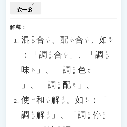
ㄊㄧㄠ
解釋：
混
合
、
配
合
。
如
ㄏㄨㄣˋ
ㄏㄜˊ
ㄆㄟˋ
ㄏㄜˊ
ㄖㄨˊ
：「
調
合
」、「
調
ㄊㄧㄠˊ
ㄊㄧㄠˊ
ㄏㄜˊ
味
」、「
調
色
ㄊㄧㄠˊ
ㄨㄟˋ
ㄙㄜˋ
」、「
調
配
」。
ㄊㄧㄠˊ
ㄆㄟˋ
使
和
解
。
如
：「
ㄐㄧㄝˇ
ㄏㄜˊ
ㄖㄨˊ
ㄕˇ
調
解
」、「
調
停
ㄊㄧㄠˊ
ㄐㄧㄝˇ
ㄊㄧㄠˊ
ㄊㄧㄥˊ