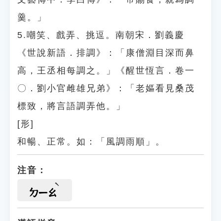
羹。」
5.嘲笑、戲弄、挑逗。南朝宋．劉義慶
《世說新語．排調》：「康僧淵目深而鼻
高，王丞相每調之。」《醒世恆言．卷一
〇．劉小官雌雄兄弟》：「老嫗看見桑茂
標致，將言語調弄他。」
[形]
和暢、正常。如：「風調雨順」。
注音：
ㄉㄧㄠ