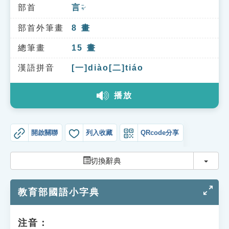
索引選單
部首
言
ㄧㄢˊ
知識索引
部首外筆畫
8
畫
單字索引
總筆畫
15
畫
生命大百科索引
漢語拼音
[一]diào[二]tiáo
播放
遊戲專區
教學應用
開啟關聯
列入收藏
QRcode分享
貓頭鷹博士
切換
切換辭典
教育部國語小字典
注音：