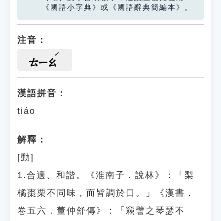
《國語小字典》或《國語辭典簡編本》。
注音：
ㄊㄧㄠ
漢語拼音：
tiáo
解釋：
[動]
1.合適、和諧。《淮南子．說林》：「梨
橘棗栗不同味，而皆調於口。」《漢書．
卷五六．董仲舒傳》：「竊譬之琴瑟不