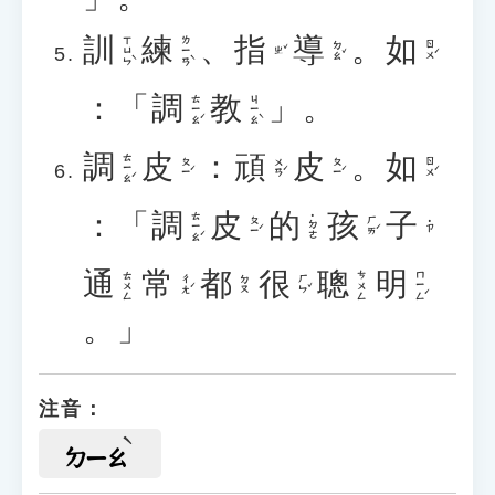
訓
練
、
指
導
。
如
ㄒㄩㄣˋ
ㄌㄧㄢˋ
ㄉㄠˇ
ㄖㄨˊ
ㄓˇ
：「
調
教
」。
ㄊㄧㄠˊ
ㄐㄧㄠˋ
調
皮
：
頑
皮
。
如
ㄊㄧㄠˊ
ㄆㄧˊ
ㄨㄢˊ
ㄆㄧˊ
ㄖㄨˊ
：「
調
皮
的
孩
子
ㄊㄧㄠˊ
˙ㄉㄜ
ㄆㄧˊ
ㄏㄞˊ
˙ㄗ
通
常
都
很
聰
明
ㄇㄧㄥˊ
ㄊㄨㄥ
ㄘㄨㄥ
ㄔㄤˊ
ㄏㄣˇ
ㄉㄡ
。」
注音：
ㄉㄧㄠ