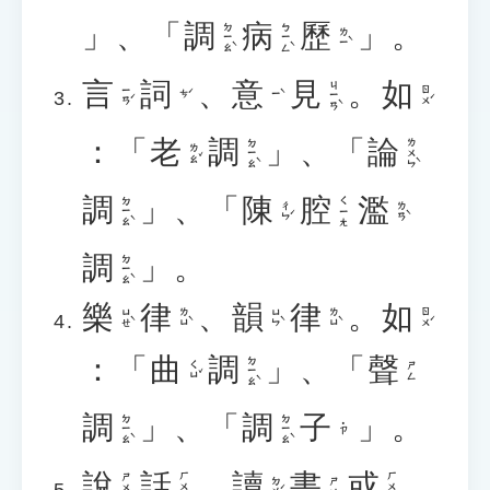
」、「
調
病
歷
」。
ㄉㄧㄠˋ
ㄅㄧㄥˋ
ㄌㄧˋ
言
詞
、
意
見
。
如
ㄐㄧㄢˋ
ㄧㄢˊ
ㄖㄨˊ
ㄘˊ
ㄧˋ
：「
老
調
」、「
論
ㄉㄧㄠˋ
ㄌㄨㄣˋ
ㄌㄠˇ
調
」、「
陳
腔
濫
ㄉㄧㄠˋ
ㄑㄧㄤ
ㄔㄣˊ
ㄌㄢˋ
調
」。
ㄉㄧㄠˋ
樂
律
、
韻
律
。
如
ㄩㄝˋ
ㄌㄩˋ
ㄩㄣˋ
ㄌㄩˋ
ㄖㄨˊ
：「
曲
調
」、「
聲
ㄉㄧㄠˋ
ㄑㄩˇ
ㄕㄥ
調
」、「
調
子
」。
ㄉㄧㄠˋ
ㄉㄧㄠˋ
˙ㄗ
說
話
、
讀
書
或
ㄏㄨㄚˋ
ㄏㄨㄛˋ
ㄕㄨㄛ
ㄉㄨˊ
ㄕㄨ