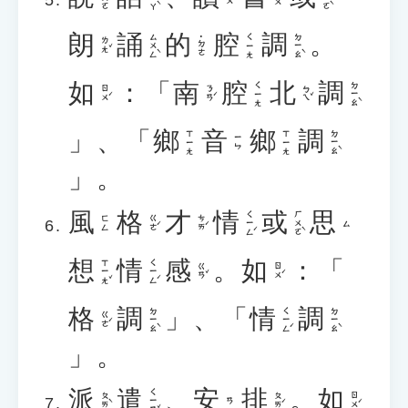
朗
誦
的
腔
調
。
ㄙㄨㄥˋ
ㄉㄧㄠˋ
ㄑㄧㄤ
˙ㄉㄜ
ㄌㄤˇ
如
：「
南
腔
北
調
ㄉㄧㄠˋ
ㄑㄧㄤ
ㄖㄨˊ
ㄋㄢˊ
ㄅㄟˇ
」、「
鄉
音
鄉
調
ㄉㄧㄠˋ
ㄒㄧㄤ
ㄒㄧㄤ
ㄧㄣ
」。
風
格
才
情
或
思
ㄑㄧㄥˊ
ㄏㄨㄛˋ
ㄍㄜˊ
ㄘㄞˊ
ㄈㄥ
ㄙ
想
情
感
。
如
：「
ㄒㄧㄤˇ
ㄑㄧㄥˊ
ㄍㄢˇ
ㄖㄨˊ
格
調
」、「
情
調
ㄉㄧㄠˋ
ㄑㄧㄥˊ
ㄉㄧㄠˋ
ㄍㄜˊ
」。
派
遣
、
安
排
。
如
ㄑㄧㄢˇ
ㄆㄞˋ
ㄆㄞˊ
ㄖㄨˊ
ㄢ