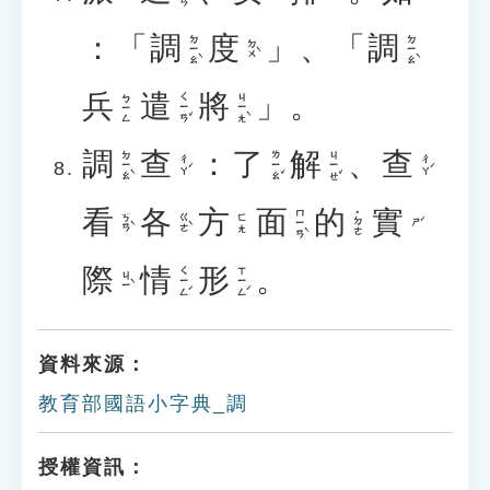
：「
調
度
」、「
調
ㄉㄧㄠˋ
ㄉㄧㄠˋ
ㄉㄨˋ
兵
遣
將
」。
ㄑㄧㄢˇ
ㄐㄧㄤˋ
ㄅㄧㄥ
調
查
：
了
解
、
查
ㄉㄧㄠˋ
ㄌㄧㄠˇ
ㄐㄧㄝˇ
ㄔㄚˊ
ㄔㄚˊ
看
各
方
面
的
實
ㄇㄧㄢˋ
˙ㄉㄜ
ㄎㄢˋ
ㄍㄜˋ
ㄈㄤ
ㄕˊ
際
情
形
。
ㄑㄧㄥˊ
ㄒㄧㄥˊ
ㄐㄧˋ
資料來源：
教育部國語小字典_調
授權資訊：