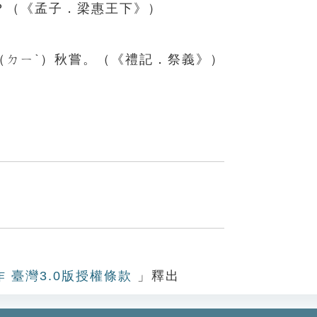
？（《孟子．梁惠王下》）
（ㄉㄧˋ）秋嘗。（《禮記．祭義》）
作 臺灣3.0版授權條款
」釋出