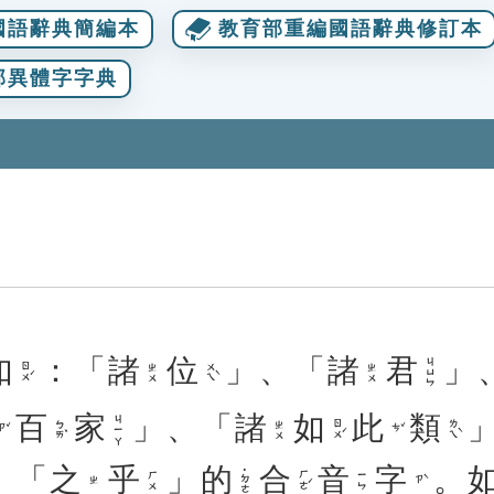
國語辭典簡編本
教育部重編國語辭典修訂本
部異體字字典
如
：「
諸
位
」、「
諸
君
」
ㄐㄩㄣ
ㄖㄨˊ
ㄨㄟˋ
ㄓㄨ
ㄓㄨ
百
家
」、「
諸
如
此
類
ㄐㄧㄚ
ㄅㄞˇ
ㄖㄨˊ
ㄌㄟˋ
ㄓㄨ
ㄗˇ
ㄘˇ
、「
之
乎
」
的
合
音
字
。
˙ㄉㄜ
ㄏㄜˊ
ㄏㄨ
ㄧㄣ
ㄗˋ
ㄓ