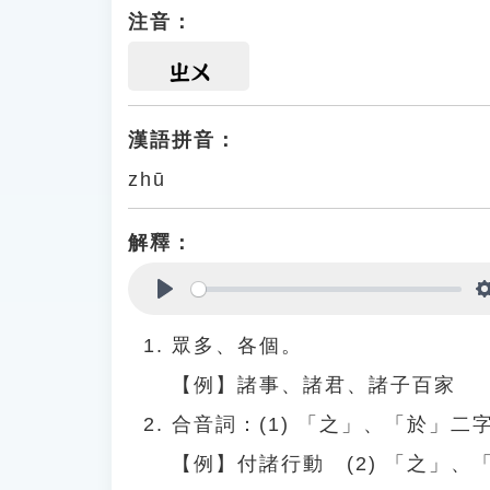
注音：
ㄓㄨ
漢語拼音：
zhū
解釋：
Play
眾多、各個。
【例】諸事、諸君、諸子百家
合音詞：(1) 「之」、「於」二
【例】付諸行動 (2) 「之」