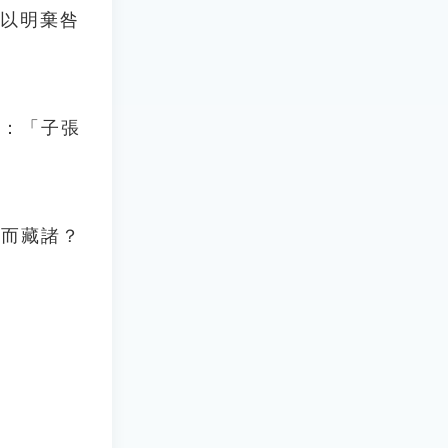
，以明棄咎
》：「子張
櫝而藏諸？