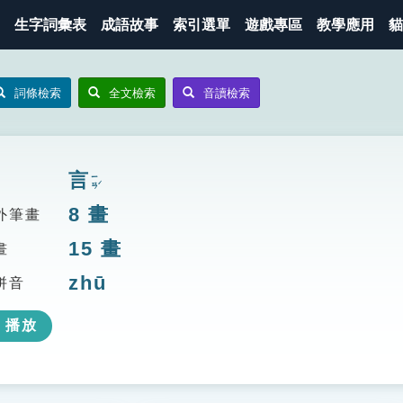
生字詞彙表
成語故事
索引選單
遊戲專區
教學應用
貓
詞條檢索
全文檢索
音讀檢索
言
ㄧㄢˊ
8
畫
外筆畫
15
畫
畫
zhū
拼音
播放