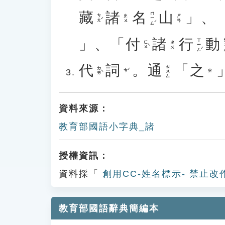
藏
諸
名
山
」、
ㄇㄧㄥˊ
ㄘㄤˊ
ㄓㄨ
ㄕㄢ
」、「
付
諸
行
動
ㄒㄧㄥˊ
ㄉ
ㄈㄨˋ
ㄓㄨ
代
詞
。
通
「
之
ㄊㄨㄥ
ㄉㄞˋ
ㄘˊ
ㄓ
資料來源：
教育部國語小字典_諸
授權資訊：
資料採「
創用CC-姓名標示- 禁止改
教育部國語辭典簡編本