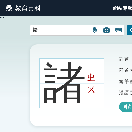
跳
網站導覽
:::
到
主
:::
要
內
語
圖
開
容
言
片
啟
搜
搜
鍵
尋
尋
盤
圖
圖
圖
部首
諸
示
示
示
部首
ㄓ
總筆
ㄨ
漢語