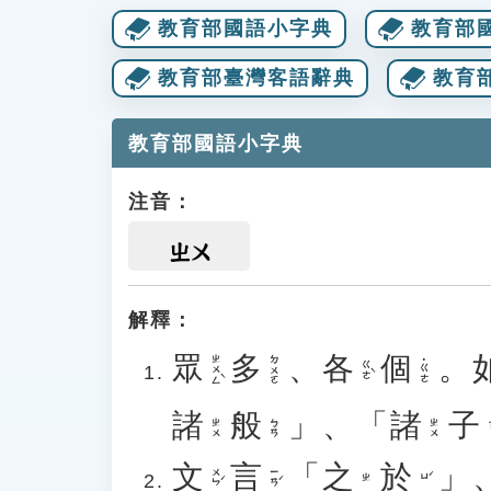
教育部國語小字典
教育部
教育部臺灣客語辭典
教育
教育部國語小字典
注音：
ㄓㄨ
解釋：
眾
多
、
各
個
。
ㄓㄨㄥˋ
ㄉㄨㄛ
˙ㄍㄜ
ㄍㄜˋ
諸
般
」、「
諸
子
ㄓㄨ
ㄅㄢ
ㄓㄨ
文
言
「
之
於
」
ㄨㄣˊ
ㄧㄢˊ
ㄩˊ
ㄓ