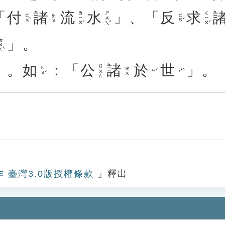
「
付
諸
流
水
」、「
反
求
ㄌㄧㄡˊ
ㄕㄨㄟˇ
ㄑㄧㄡˊ
ㄈㄨˋ
ㄈㄢˇ
ㄓㄨ
」。
ㄨㄥˋ
」。
如
：「
公
諸
於
世
」。
ㄍㄨㄥ
ㄖㄨˊ
ㄓㄨ
ㄩˊ
ㄕˋ
作 臺灣3.0版授權條款
」釋出