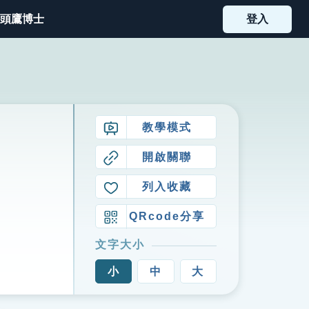
頭鷹博士
登入
教學模式
開啟關聯
列入收藏
QRcode分享
文字大小
小
中
大