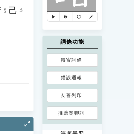
諸
己
ㄐㄧˇ
ㄓㄨ
詞條功能
轉寄詞條
錯誤通報
友善列印
推薦關聯詞
筆順學習