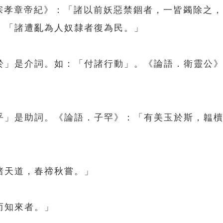
肅宗孝章帝紀》：「諸以前妖惡禁錮者，一皆蠲除之
：「諸遭亂為人奴隸者復為民。」
於」是介詞。如：「付諸行動」。《論語．衛靈公
乎」是助詞。《論語．子罕》：「有美玉於斯，韞
諸天道，春禘秋嘗。」
而知來者。」