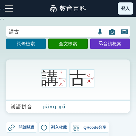
跳
登入
:::
到
主
:::
要
內
語
圖
開
容
注音索引圖示
筆畫索引圖示
部首索引表圖示
言
片
啟
詞條檢索
全文檢索
音讀檢索
搜
搜
鍵
尋
尋
盤
圖
圖
圖
示
示
示
講
古
ㄐ
ㄍ
ˇ
ㄧ
ˇ
ㄨ
ㄤ
網站導覽
漢語拼音
jiǎng gǔ
生字詞彙表
成語故事
開啟關聯
列入收藏
QRcode分享