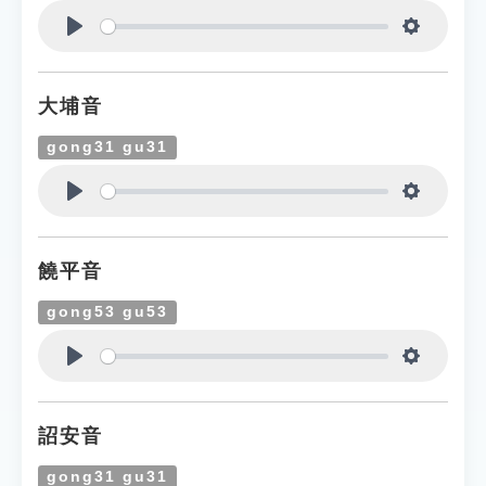
Play
Settings
大埔音
gong31 gu31
Play
Settings
饒平音
gong53 gu53
Play
Settings
詔安音
gong31 gu31