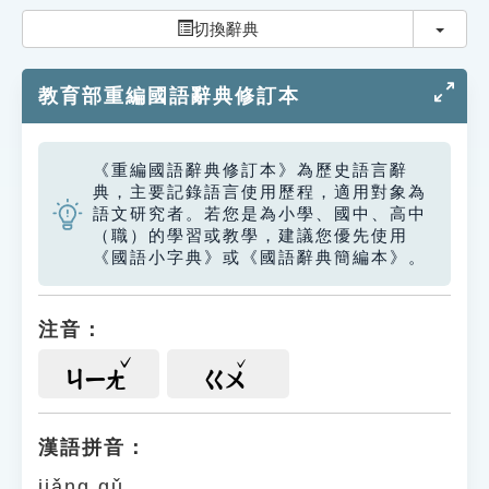
索引選單
切換
切換辭典
知識索引
教育部重編國語辭典修訂本
單字索引
生命大百科索引
《重編國語辭典修訂本》為歷史語言辭
典，主要記錄語言使用歷程，適用對象為
遊戲專區
語文研究者。若您是為小學、國中、高中
（職）的學習或教學，建議您優先使用
《國語小字典》或《國語辭典簡編本》。
教學應用
貓頭鷹博士
注音：
ㄐㄧㄤ
ㄍㄨ
漢語拼音：
jiǎng gǔ