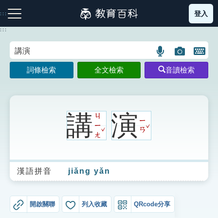
跳
登入
:::
到
主
:::
要
內
語
圖
開
容
注音索引圖示
筆畫索引圖示
部首索引表圖示
言
片
啟
詞條檢索
全文檢索
音讀檢索
搜
搜
鍵
尋
尋
盤
圖
圖
圖
示
示
示
講
演
ㄐ
ㄧ
ˇ
ㄧ
ˇ
ㄢ
ㄤ
網站導覽
漢語拼音
jiǎng yǎn
生字詞彙表
成語故事
開啟關聯
列入收藏
QRcode分享