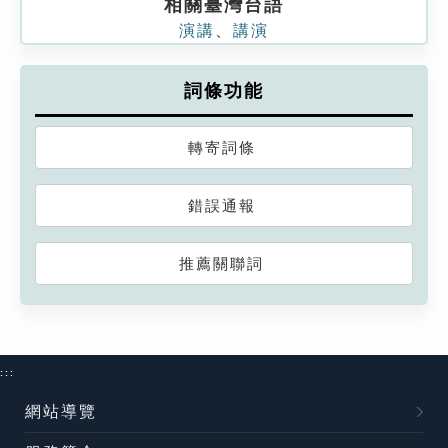
相關臺灣台語
演講
、
講演
詞條功能
轉寄詞條
錯誤通報
推薦關聯詞
:::
網站導覽