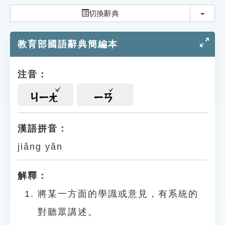
索引選單
切換
切換辭典
知識索引
教育部國語辭典簡編本
單字索引
生命大百科索引
注音：
遊戲專區
ㄐㄧㄤ
ㄧㄢ
教學應用
漢語拼音：
jiǎng yǎn
貓頭鷹博士
解釋：
將某一方面的學識或意見，有系統的
對聽眾講述。