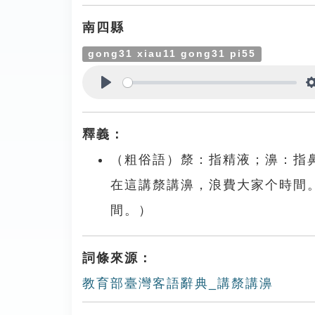
南四縣
gong31 xiau11 gong31 pi55
Play
釋義：
（粗俗語）漦：指精液；濞：指
在這講漦講濞，浪費大家个時間
間。）
詞條來源：
教育部臺灣客語辭典_講漦講濞