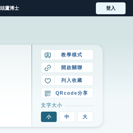
頭鷹博士
登入
教學模式
開啟關聯
列入收藏
QRcode分享
文字大小
小
中
大