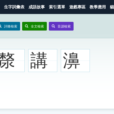
生字詞彙表
成語故事
索引選單
遊戲專區
教學應用
貓
詞條檢索
全文檢索
音讀檢索
漦
講
濞