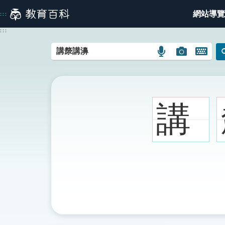
跳
網站導覽
:::
到
主
:::
要
內
語
圖
開
容
言
片
啟
搜
搜
鍵
尋
尋
盤
圖
圖
圖
講
示
示
示