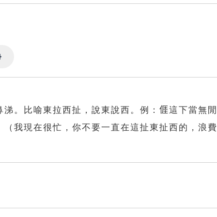
Settings
鼻涕。比喻東拉西扯，說東說西。例：𠊎這下當無
。（我現在很忙，你不要一直在這扯東扯西的，浪