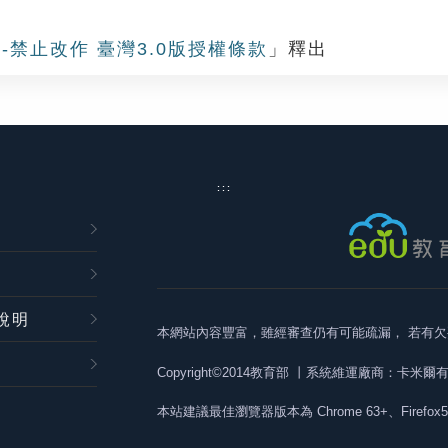
-禁止改作 臺灣3.0版授權條款
」釋出
:::
說明
本網站內容豐富，雖經審查仍有可能疏漏，
若有欠
Copyright©2014教育部
丨系統維運廠商：卡米爾
本站建議最佳瀏覽器版本為
Chrome 63+、Firefox