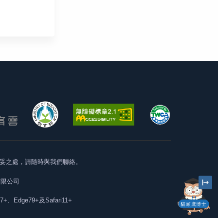
妥之處，請隨時與我們聯絡。
有限公司
57+、Edge79+及Safari11+
貓頭鷹博士