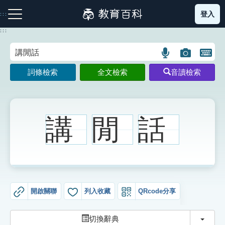
跳
登入
:::
到
主
:::
要
內
語
圖
開
容
注音索引圖示
筆畫索引圖示
部首索引表圖示
言
片
啟
詞條檢索
全文檢索
音讀檢索
搜
搜
鍵
尋
尋
盤
圖
圖
圖
示
示
示
講
閒
話
網站導覽
生字詞彙表
開啟關聯
列入收藏
QRcode分享
成語故事
切換
切換辭典