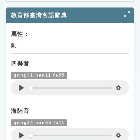
索引選單
教育部臺灣客語辭典
知識索引
單字索引
屬性：
生命大百科索引
動
遊戲專區
四縣音
教學應用
gong31 han11 fa55
貓頭鷹博士
Play
Settings
海陸音
gong24 han55 fa11