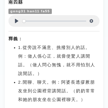
南四縣
gong31 han11 fa55
Play
Settings
釋義：
1.從旁說不滿意、挑撥別人的話。
例：做人係心正，就毋使驚人講閒
話。（做人問心無愧，就不用怕別人
說閒話。）
2.閒聊、聊天。例：阿婆長透摎厥朋
友坐到公園裡背講閒話。（奶奶常常
和她的朋友坐在公園裡聊天。）