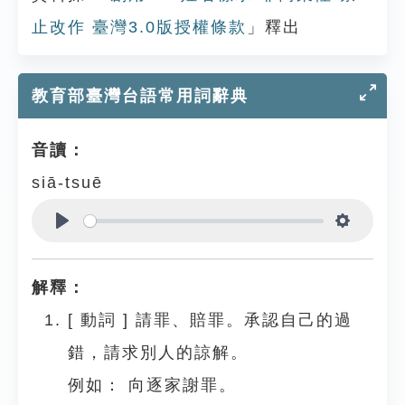
止改作 臺灣3.0版授權條款
」釋出
教育部臺灣台語常用詞辭典
音讀：
siā-tsuē
Play
Settings
解釋：
[
動詞
]
請罪、賠罪。承認自己的過
錯，請求別人的諒解。
例如：
向逐家謝罪。