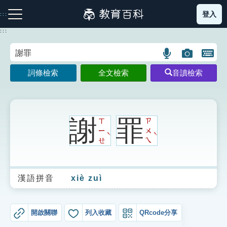
跳
登入
:::
到
主
:::
要
內
語
圖
開
容
注音索引圖示
筆畫索引圖示
部首索引表圖示
言
片
啟
詞條檢索
全文檢索
音讀檢索
搜
搜
鍵
尋
尋
盤
圖
圖
圖
示
示
示
謝
罪
ㄒ
ㄗ
ㄧ
ㄨ
ˋ
ˋ
ㄝ
ㄟ
網站導覽
漢語拼音
xiè zuì
生字詞彙表
成語故事
開啟關聯
列入收藏
QRcode分享