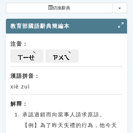
索引選單
切換
切換辭典
知識索引
教育部國語辭典簡編本
單字索引
生命大百科索引
注音：
遊戲專區
ㄒㄧㄝ
ㄗㄨㄟ
教學應用
漢語拼音：
xiè zuì
貓頭鷹博士
解釋：
承認過錯而向當事人請求原諒。
【例】為了昨天失禮的行為，他今天