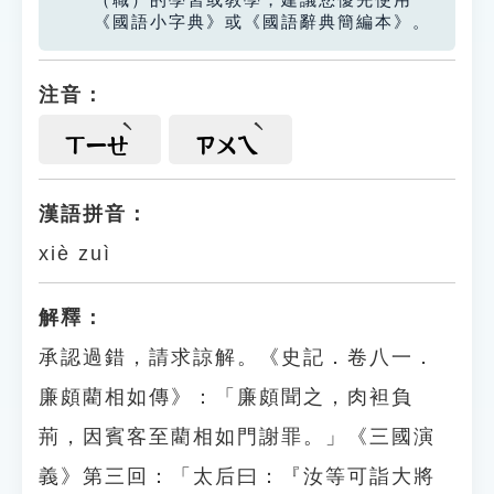
（職）的學習或教學，建議您優先使用
《國語小字典》或《國語辭典簡編本》。
注音：
ㄒㄧㄝ
ㄗㄨㄟ
漢語拼音：
xiè zuì
解釋：
承認過錯，請求諒解。《史記．卷八一．
廉頗藺相如傳》：「廉頗聞之，肉袒負
荊，因賓客至藺相如門謝罪。」《三國演
義》第三回：「太后曰：『汝等可詣大將