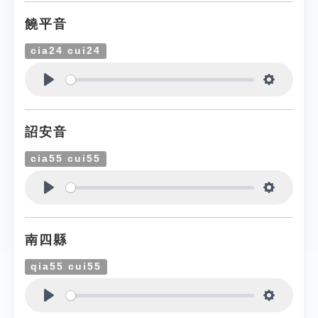
饒平音
cia24 cui24
Play
Settings
詔安音
cia55 cui55
Play
Settings
南四縣
qia55 cui55
Play
Settings