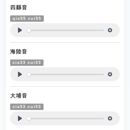
四縣音
qia55 cui55
Play
Settings
海陸音
cia33 cui33
Play
Settings
大埔音
cia53 cui53
Play
Settings