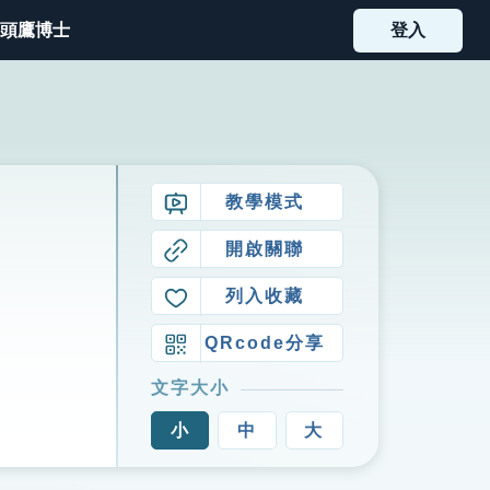
頭鷹博士
登入
教學模式
開啟關聯
列入收藏
QRcode分享
文字大小
小
中
大