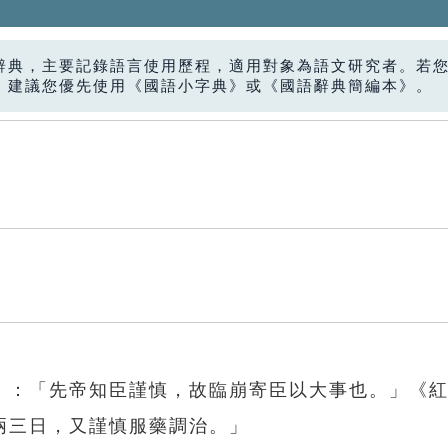
辭典，主要記錄語言使用歷程，適用對象為語文研究者。若
，建議您優先使用《國語小字典》或《國語辭典簡編本》。
》：「先帝知臣謹慎，故臨崩寄臣以大事也。」《
兩三日，又謹慎服藥調治。」