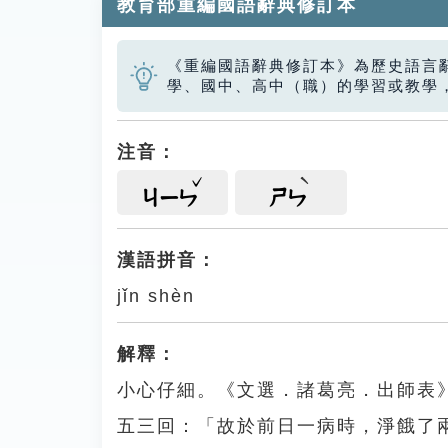
教育部重編國語辭典修訂本
《重編國語辭典修訂本》為歷史語言
學、國中、高中（職）的學習或教學
注音：
ㄐㄧㄣ
ㄕㄣ
漢語拼音：
jǐn shèn
解釋：
小心仔細。《文選．諸葛亮．出師表
五三回：「故於前日一病時，淨餓了