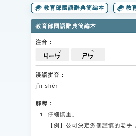
教育部國語辭典簡編本
教
教育部國語辭典簡編本
注音：
ㄐㄧㄣ
ㄕㄣ
漢語拼音：
jǐn shèn
解釋：
仔細慎重。
【例】公司決定派個謹慎的老手