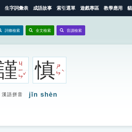
生字詞彙表
成語故事
索引選單
遊戲專區
教學應用
貓
詞條檢索
全文檢索
音讀檢索
謹
慎
ㄐ
ㄕ
ㄧ
ˋ
ˇ
ㄣ
ㄣ
jǐn shèn
漢語拼音