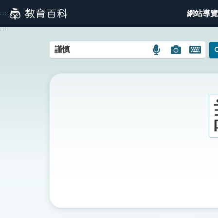
跳
網站導覽
:::
到
主
:::
要
內
語
圖
開
容
言
片
啟
搜
搜
鍵
尋
尋
盤
圖
圖
圖
示
示
示