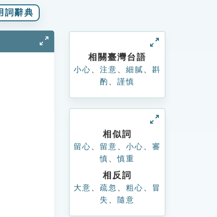
用詞辭典
相關臺灣台語
小心
、
注意
、
細膩
、
斟
酌
、
謹慎
相似詞
留心
、
留意
、
小心
、
審
慎
、
慎重
相反詞
大意
、
疏忽
、
粗心
、
冒
失
、
隨意