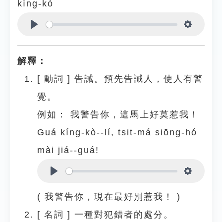
kíng-kò
Play
Settings
解釋：
[
動詞
]
告誡。預先告誡人，使人有警
覺。
例如：
我警告你，這馬上好莫惹我！
Guá kíng-kò--lí, tsit-má siōng-hó
mài jiá--guá!
Play
Settings
( 我警告你，現在最好別惹我！ )
[
名詞
]
一種對犯錯者的處分。