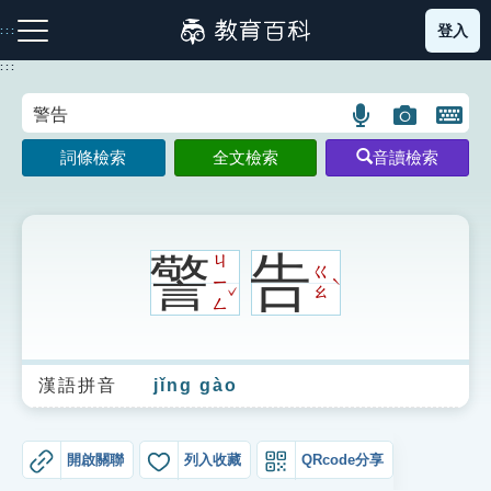
跳
登入
:::
到
主
:::
要
內
語
圖
開
容
注音索引圖示
筆畫索引圖示
部首索引表圖示
言
片
啟
詞條檢索
全文檢索
音讀檢索
搜
搜
鍵
尋
尋
盤
圖
圖
圖
示
示
示
警
告
ㄐ
ㄍ
ㄧ
ˋ
ˇ
ㄠ
ㄥ
網站導覽
漢語拼音
jǐng gào
生字詞彙表
成語故事
開啟關聯
列入收藏
QRcode分享