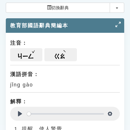
索引選單
切換
切換辭典
知識索引
教育部國語辭典簡編本
單字索引
生命大百科索引
注音：
遊戲專區
ㄐㄧㄥ
ㄍㄠ
教學應用
漢語拼音：
jǐng gào
貓頭鷹博士
解釋：
Play
Settings
提醒，使人警覺。