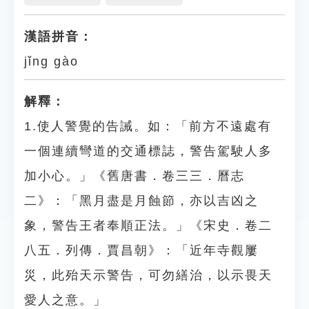
漢語拼音：
jǐng gào
解釋：
1.使人警覺的告誡。如：「前方不遠處有
一個連續彎道的交通標誌，警告駕駛人多
加小心。」《舊唐書．卷三三．曆志
二》：「黑月盡是月蝕節，亦以吉凶之
象，警告王者奉順正法。」《宋史．卷二
八五．列傳．賈昌朝》：「近年寺觀屢
災，此殆天示警告，可勿繕治，以示畏天
愛人之意。」