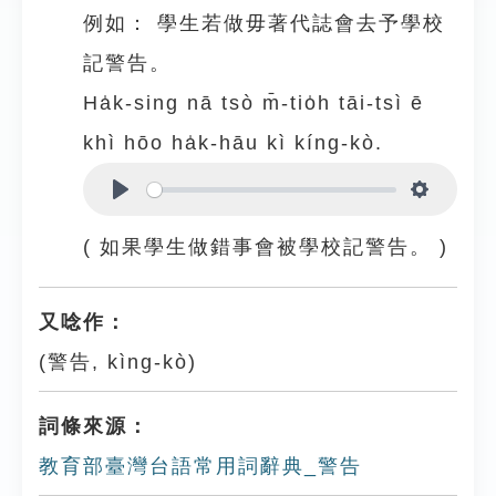
例如：
學生若做毋著代誌會去予學校
記警告。
Ha̍k-sing nā tsò m̄-tio̍h tāi-tsì ē
khì hōo ha̍k-hāu kì kíng-kò.
Play
Settings
( 如果學生做錯事會被學校記警告。 )
又唸作：
(警告, kìng-kò)
詞條來源：
教育部臺灣台語常用詞辭典_警告