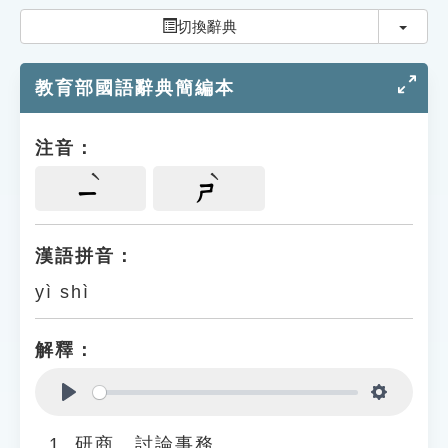
索引選單
切換
切換辭典
知識索引
教育部國語辭典簡編本
單字索引
生命大百科索引
注音：
遊戲專區
ㄧ
ㄕ
教學應用
漢語拼音：
yì shì
貓頭鷹博士
解釋：
Play
Settings
研商、討論事務。