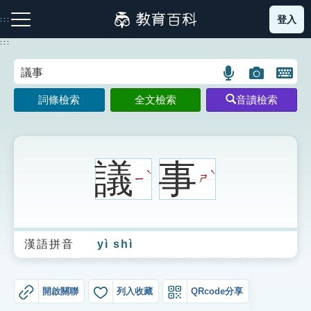
跳
登入
:::
到
主
:::
要
內
語
圖
開
容
注音索引圖示
筆畫索引圖示
部首索引表圖示
言
片
啟
詞條檢索
全文檢索
音讀檢索
搜
搜
鍵
尋
尋
盤
圖
圖
圖
示
示
示
議
事
ˋ
ˋ
ㄧ
ㄕ
網站導覽
漢語拼音
yì shì
生字詞彙表
成語故事
開啟關聯
列入收藏
QRcode分享