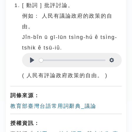
[
動詞
]
批評討論。
例如：
人民有議論政府的政策的自
由。
Jîn-bîn ū gī-lūn tsìng-hú ê tsìng-
tshik ê tsū-iû.
Play
Settings
( 人民有評論政府政策的自由。 )
詞條來源：
教育部臺灣台語常用詞辭典_議論
授權資訊：