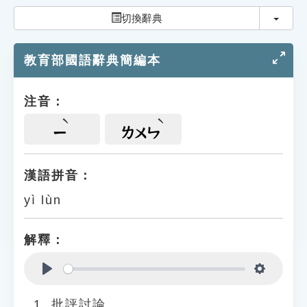
索引選單
切換
切換辭典
知識索引
教育部國語辭典簡編本
單字索引
生命大百科索引
注音：
遊戲專區
ㄧ
ㄌㄨㄣ
教學應用
漢語拼音：
yì lùn
貓頭鷹博士
解釋：
Play
Settings
批評討論。