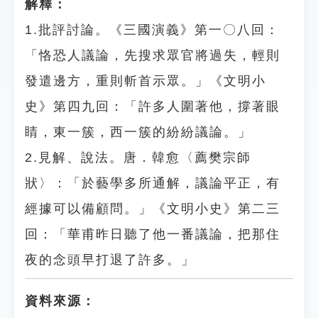
解釋：
1.批評討論。《三國演義》第一〇八回：
「恪恐人議論，先搜求眾官將過失，輕則
發遣邊方，重則斬首示眾。」《文明小
史》第四九回：「許多人圍著他，撐著眼
睛，東一簇，西一簇的紛紛議論。」
2.見解、說法。唐．韓愈〈薦樊宗師
狀〉：「於藝學多所通解，議論平正，有
經據可以備顧問。」《文明小史》第二三
回：「華甫昨日聽了他一番議論，把那住
夜的念頭早打退了許多。」
資料來源：