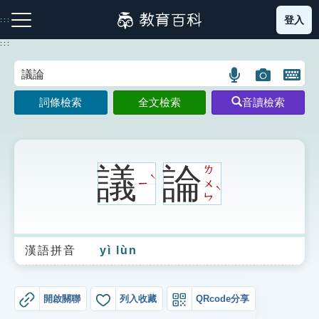
跳
登入
:::
到
主
:::
要
內
語
圖
開
容
注音索引圖示
筆畫索引圖示
部首索引表圖示
言
片
啟
詞條檢索
全文檢索
音讀檢索
搜
搜
鍵
尋
尋
盤
圖
圖
圖
示
示
示
議
論
ㄌ
ˋ
ㄧ
ㄨ
ˋ
ㄣ
網站導覽
漢語拼音
yì lùn
生字詞彙表
成語故事
開啟關聯
列入收藏
QRcode分享