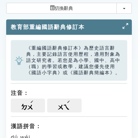
索引選單
切換
切換辭典
知識索引
教育部重編國語辭典修訂本
單字索引
生命大百科索引
《重編國語辭典修訂本》為歷史語言辭
典，主要記錄語言使用歷程，適用對象為
遊戲專區
語文研究者。若您是為小學、國中、高中
（職）的學習或教學，建議您優先使用
《國語小字典》或《國語辭典簡編本》。
教學應用
貓頭鷹博士
注音：
ㄉㄨ
ㄨㄟ
漢語拼音：
dú wéi