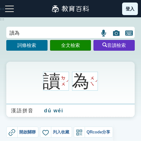
跳
登入
:::
到
主
:::
要
內
語
圖
開
容
注音索引圖示
筆畫索引圖示
部首索引表圖示
言
片
啟
詞條檢索
全文檢索
音讀檢索
搜
搜
鍵
尋
尋
盤
圖
圖
圖
示
示
示
讀
為
ㄉ
ㄨ
ˊ
ˊ
ㄨ
ㄟ
網站導覽
漢語拼音
dú wéi
生字詞彙表
成語故事
開啟關聯
列入收藏
QRcode分享