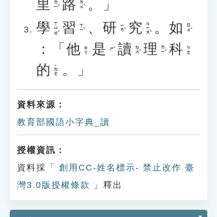
里
路
。」
ㄌㄧˇ
ㄌㄨˋ
學
習
、
研
究
。
如
ㄒㄩㄝˊ
ㄐㄧㄡˋ
ㄒㄧˊ
ㄧㄢˊ
ㄖㄨˊ
：「
他
是
讀
理
科
ㄉㄨˊ
ㄌㄧˇ
ㄊㄚ
ㄎㄜ
ㄕˋ
的
。」
˙ㄉㄜ
資料來源：
教育部國語小字典_讀
授權資訊：
資料採「
創用CC-姓名標示- 禁止改作 臺
灣3.0版授權條款
」釋出