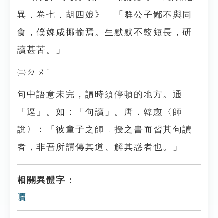
異．卷七．胡四娘》：「群公子鄙不與同
食，僕婢咸揶揄焉。生默默不較短長，研
讀甚苦。」
㈡ㄉㄡˋ
句中語意未完，讀時須停頓的地方。通
「逗」。如：「句讀」。唐．韓愈〈師
說〉：「彼童子之師，授之書而習其句讀
者，非吾所謂傳其道、解其惑者也。」
相關異體字：
𡂝