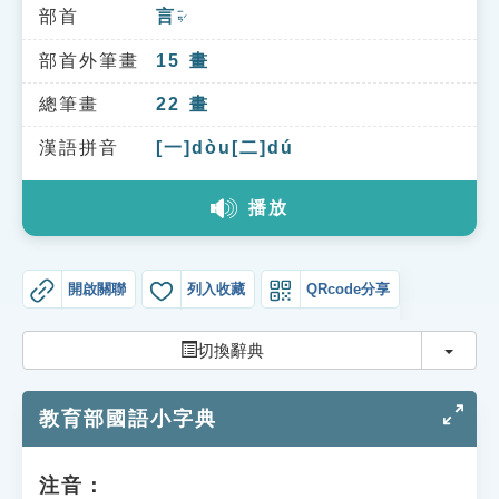
索引選單
部首
言
ㄧㄢˊ
知識索引
部首外筆畫
15
畫
單字索引
總筆畫
22
畫
生命大百科索引
漢語拼音
[一]dòu[二]dú
播放
遊戲專區
教學應用
開啟關聯
列入收藏
QRcode分享
貓頭鷹博士
切換
切換辭典
教育部國語小字典
注音：