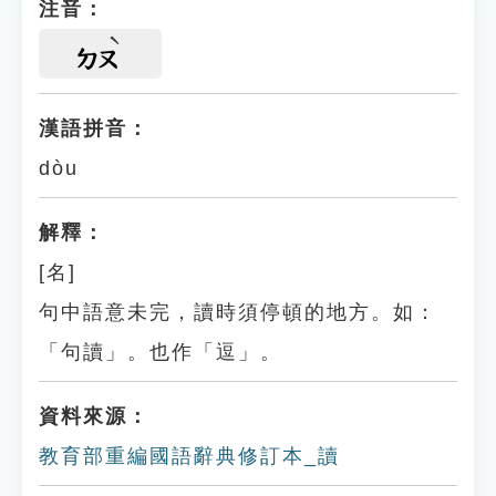
注音：
ㄉㄡ
漢語拼音：
dòu
解釋：
[名]
句中語意未完，讀時須停頓的地方。如：
「句讀」。也作「逗」。
資料來源：
教育部重編國語辭典修訂本_讀