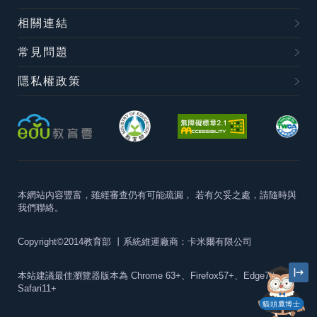
相關連結
常見問題
隱私權政策
本網站內容豐富，雖經審查仍有可能疏漏，
若有欠妥之處，請隨時與
我們聯絡。
Copyright©2014教育部
丨系統維運廠商：卡米爾有限公司
本站建議最佳瀏覽器版本為
Chrome 63+、Firefox57+、Edge79+及
Safari11+
貓頭鷹博士