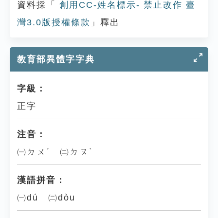
資料採「
創用CC-姓名標示- 禁止改作 臺
灣3.0版授權條款
」釋出
教育部異體字字典
字級：
正字
注音：
㈠ㄉㄨˊ ㈡ㄉㄡˋ
漢語拼音：
㈠dú ㈡dòu