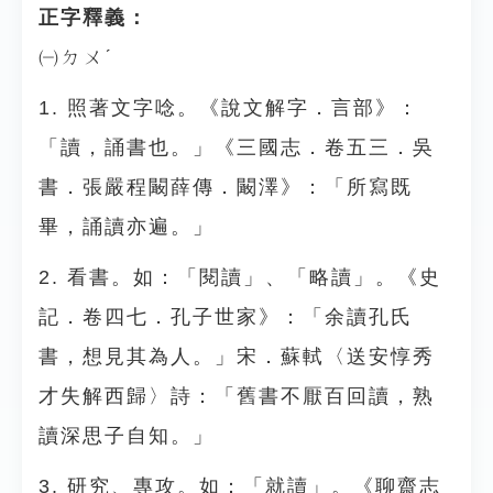
正字釋義：
㈠ㄉㄨˊ
1. 照著文字唸。《說文解字．言部》：
「讀，誦書也。」《三國志．卷五三．吳
書．張嚴程闞薛傳．闞澤》：「所寫既
畢，誦讀亦遍。」
2. 看書。如：「閱讀」、「略讀」。《史
記．卷四七．孔子世家》：「余讀孔氏
書，想見其為人。」宋．蘇軾〈送安惇秀
才失解西歸〉詩：「舊書不厭百回讀，熟
讀深思子自知。」
3. 研究、專攻。如：「就讀」。《聊齋志