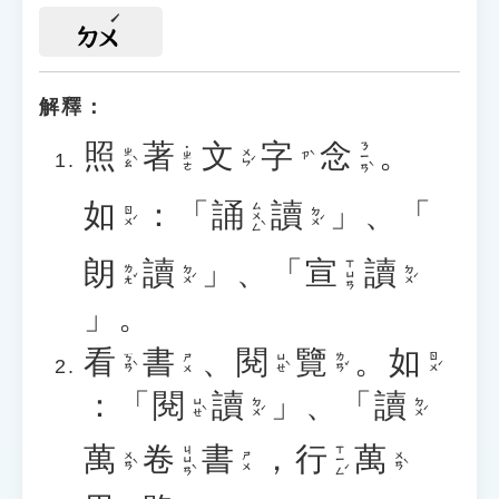
ㄉㄨ
解釋：
照
著
文
字
念
。
ㄋㄧㄢˋ
˙ㄓㄜ
ㄓㄠˋ
ㄨㄣˊ
ㄗˋ
如
：「
誦
讀
」、「
ㄙㄨㄥˋ
ㄖㄨˊ
ㄉㄨˊ
朗
讀
」、「
宣
讀
ㄒㄩㄢ
ㄌㄤˇ
ㄉㄨˊ
ㄉㄨˊ
」。
看
書
、
閱
覽
。
如
ㄎㄢˋ
ㄩㄝˋ
ㄌㄢˇ
ㄖㄨˊ
ㄕㄨ
：「
閱
讀
」、「
讀
ㄩㄝˋ
ㄉㄨˊ
ㄉㄨˊ
萬
卷
書
，
行
萬
ㄐㄩㄢˋ
ㄒㄧㄥˊ
ㄨㄢˋ
ㄨㄢˋ
ㄕㄨ