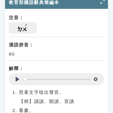
教育部國語辭典簡編本
注音：
ㄉㄨ
漢語拼音：
dú
解釋：
Play
Settings
照著文字唸出聲音。
【例】誦讀、朗讀、宣讀
看書。