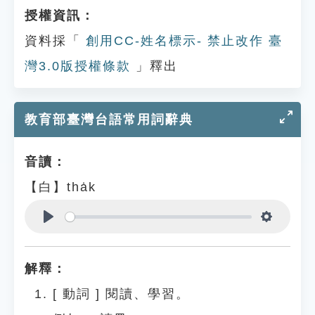
授權資訊：
資料採「
創用CC-姓名標示- 禁止改作 臺
灣3.0版授權條款
」釋出
教育部臺灣台語常用詞辭典
音讀：
【白】tha̍k
Play
Settings
解釋：
[
動詞
]
閱讀、學習。