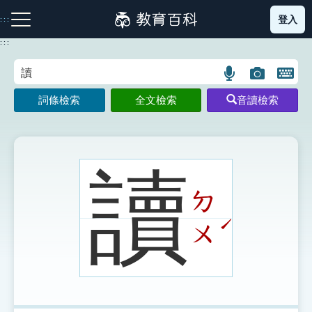
跳
登入
:::
到
主
:::
要
內
語
圖
開
容
注音索引圖示
筆畫索引圖示
部首索引表圖示
言
片
啟
詞條檢索
全文檢索
音讀檢索
搜
搜
鍵
尋
尋
盤
圖
圖
圖
示
示
示
讀
ㄉ
網站導覽
ˊ
ㄨ
生字詞彙表
成語故事