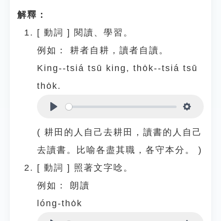
解釋：
[
動詞
]
閱讀、學習。
例如：
耕者自耕，讀者自讀。
King--tsiá tsū king, tho̍k--tsiá tsū
tho̍k.
Play
Settings
( 耕田的人自己去耕田，讀書的人自己
去讀書。比喻各盡其職，各守本分。 )
[
動詞
]
照著文字唸。
例如：
朗讀
lóng-tho̍k