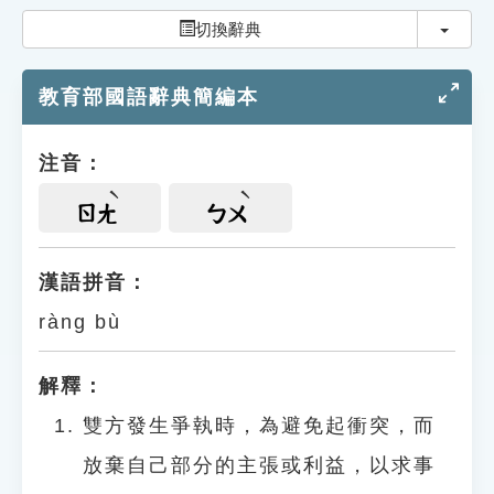
索引選單
切換
切換辭典
知識索引
教育部國語辭典簡編本
單字索引
生命大百科索引
注音：
遊戲專區
ㄖㄤ
ㄅㄨ
教學應用
漢語拼音：
ràng bù
貓頭鷹博士
解釋：
雙方發生爭執時，為避免起衝突，而
放棄自己部分的主張或利益，以求事