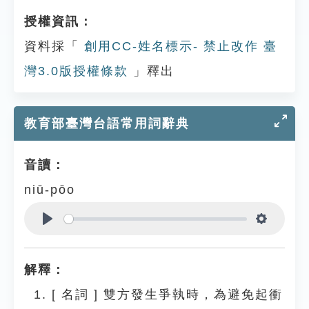
授權資訊：
資料採「
創用CC-姓名標示- 禁止改作 臺
灣3.0版授權條款
」釋出
教育部臺灣台語常用詞辭典
音讀：
niū-pōo
Play
Settings
解釋：
[
名詞
]
雙方發生爭執時，為避免起衝