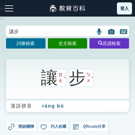
跳
登入
:::
到
主
:::
要
內
語
圖
開
容
注音索引圖示
筆畫索引圖示
部首索引表圖示
言
片
啟
詞條檢索
全文檢索
音讀檢索
搜
搜
鍵
尋
尋
盤
圖
圖
圖
示
示
示
讓
步
ㄖ
ㄅ
ˋ
ˋ
ㄤ
ㄨ
網站導覽
漢語拼音
ràng bù
生字詞彙表
成語故事
開啟關聯
列入收藏
QRcode分享