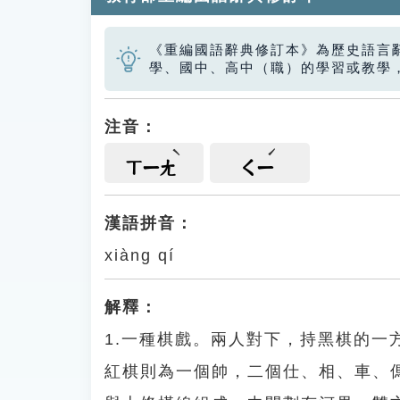
《重編國語辭典修訂本》為歷史語言
學、國中、高中（職）的學習或教學
注音：
ㄒㄧㄤ
ㄑㄧ
漢語拼音：
xiàng qí
解釋：
1.一種棋戲。兩人對下，持黑棋的
紅棋則為一個帥，二個仕、相、車、