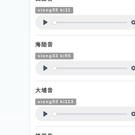
xiong55 ki11
Play
海陸音
siong33 ki55
Play
大埔音
siong53 ki113
Play