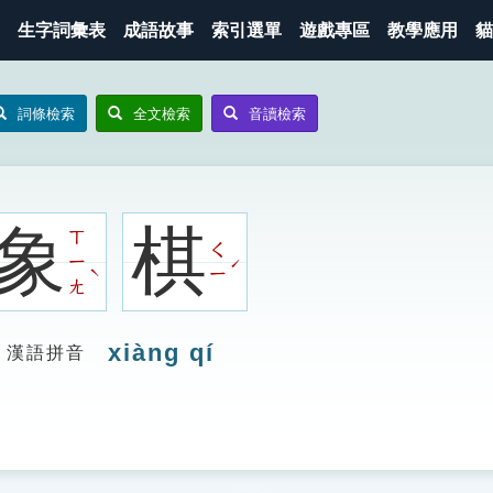
生字詞彙表
成語故事
索引選單
遊戲專區
教學應用
貓
詞條檢索
全文檢索
音讀檢索
象
棋
ㄒ
ㄑ
ㄧ
ˊ
ˋ
ㄧ
ㄤ
xiàng qí
漢語拼音