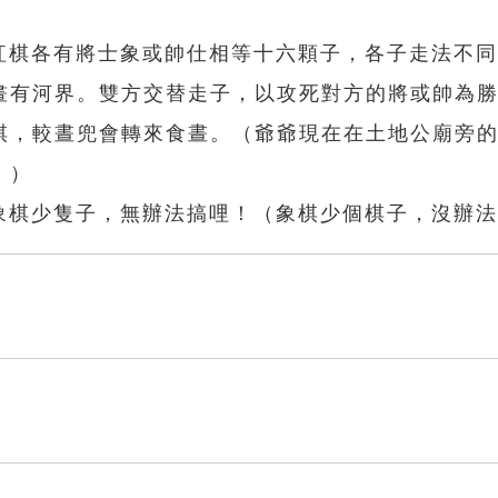
與紅棋各有將士象或帥仕相等十六顆子，各子走法不
畫有河界。雙方交替走子，以攻死對方的將或帥為
棋，較晝兜會轉來食晝。（爺爺現在在土地公廟旁
。）
：象棋少隻子，無辦法搞哩！（象棋少個棋子，沒辦