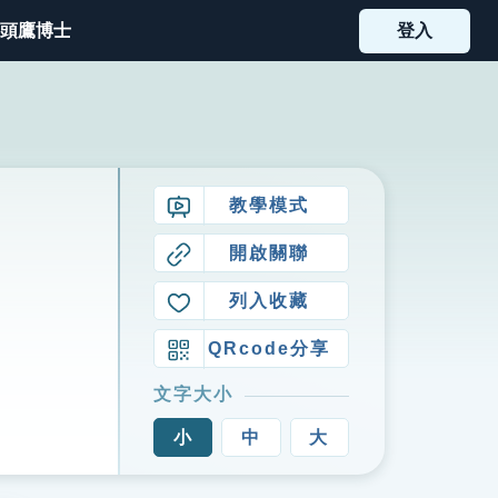
頭鷹博士
登入
教學模式
開啟關聯
列入收藏
QRcode分享
文字大小
小
中
大