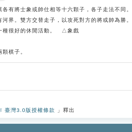
Settings
棋各有將士象或帥仕相等十六顆子，各子走法不同
有河界。雙方交替走子，以攻死對方的將或帥為勝
一種很好的休閒活動。 △象戲
兩顆棋子。
作 臺灣3.0版授權條款
」釋出