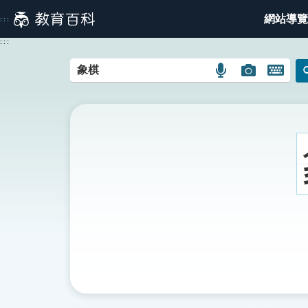
跳
網站導覽
:::
到
主
:::
要
內
語
圖
開
容
言
片
啟
搜
搜
鍵
尋
尋
盤
圖
圖
圖
示
示
示