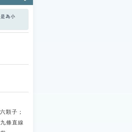
您是為小
十六顆子；
由九條直線