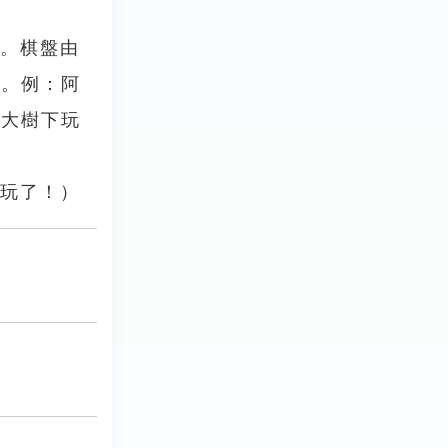
同。棋盤由
勝。例：阿
的大樹下玩
法玩了！）