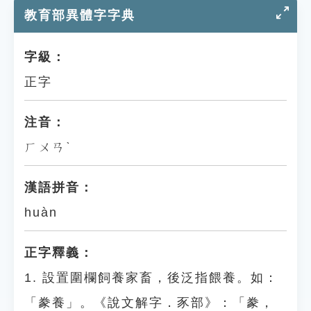
教育部異體字字典
字級：
正字
注音：
ㄏㄨㄢˋ
漢語拼音：
huàn
正字釋義：
1. 設置圍欄飼養家畜，後泛指餵養。如：
「豢養」。《說文解字．豕部》：「豢，