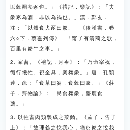
以穀圈養豕也。」《禮記．樂記》：「夫
豢豕為酒，非以為禍也。」漢．鄭玄．
注：「以榖食犬豕曰豢。」《後漢書．卷
六○下．蔡邕列傳》：「甯子有清商之歌，
百里有豢牛之事。」
2. 家畜。《禮記．月令》：「乃命宰祝，
循行犧牲。視全具，案芻豢。」唐．孔穎
達．疏：「食草曰芻，食穀曰豢。」《莊
子．齊物論》：「民食芻豢，麋鹿食
薦。」
3. 以牲畜肉類製成之菜餚。《孟子．告子
上》：「故理義之悅我心，猶芻豢之悅我