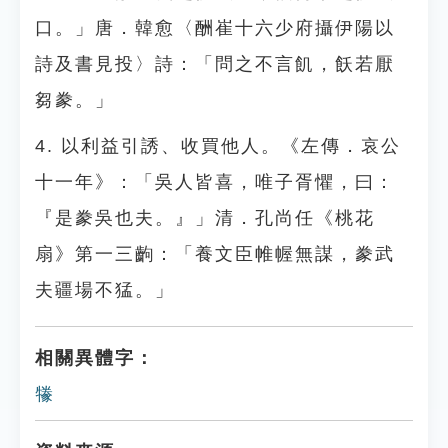
口。」唐．韓愈〈酬崔十六少府攝伊陽以
詩及書見投〉詩：「問之不言飢，飫若厭
芻豢。」
4. 以利益引誘、收買他人。《左傳．哀公
十一年》：「吳人皆喜，唯子胥懼，曰：
『是豢吳也夫。』」清．孔尚任《桃花
扇》第一三齣：「養文臣帷幄無謀，豢武
夫疆場不猛。」
相關異體字：
㹖