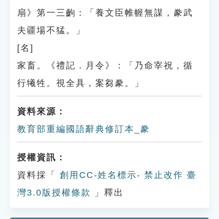
扇》第一三齣：「養文臣帷幄無謀，豢武
夫疆場不猛。」
[名]
家畜。《禮記．月令》：「乃命宰祝，循
行犧牲。視全具，案芻豢。」
資料來源：
教育部重編國語辭典修訂本_豢
授權資訊：
資料採「
創用CC-姓名標示- 禁止改作 臺
灣3.0版授權條款
」釋出