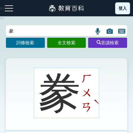
跳
登入
:::
到
主
:::
要
內
語
圖
開
容
注音索引圖示
筆畫索引圖示
部首索引表圖示
言
片
啟
詞條檢索
全文檢索
音讀檢索
搜
搜
鍵
尋
尋
盤
圖
圖
圖
示
示
示
豢
ㄏ
ㄨ
網站導覽
ˋ
ㄢ
生字詞彙表
成語故事