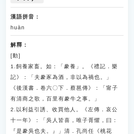
漢語拼音：
huàn
解釋：
[動]
1.飼養家畜。如：「豢養」。《禮記．樂
記》：「夫豢豕為酒，非以為禍也。」
《後漢書．卷六〇下．蔡邕傳》：「甯子
有清商之歌，百里有豢牛之事。」
2.以利益引誘、收買他人。《左傳．哀公
十一年》：「吳人皆喜，唯子胥懼，曰：
『是豢吳也夫。』」清．孔尚任《桃花