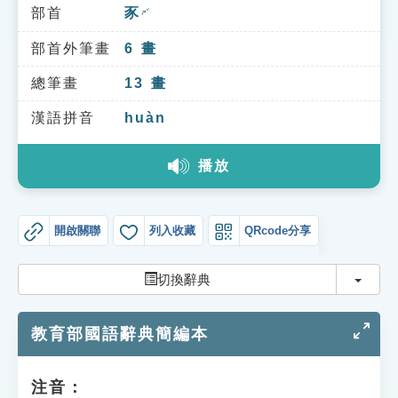
索引選單
部首
豕
ㄕˇ
知識索引
部首外筆畫
6
畫
單字索引
總筆畫
13
畫
生命大百科索引
漢語拼音
huàn
播放
遊戲專區
教學應用
開啟關聯
列入收藏
QRcode分享
貓頭鷹博士
切換
切換辭典
教育部國語辭典簡編本
注音：