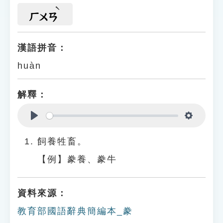
ㄏㄨㄢ
漢語拼音：
huàn
解釋：
Play
Settings
飼養牲畜。
【例】豢養、豢牛
資料來源：
教育部國語辭典簡編本_豢