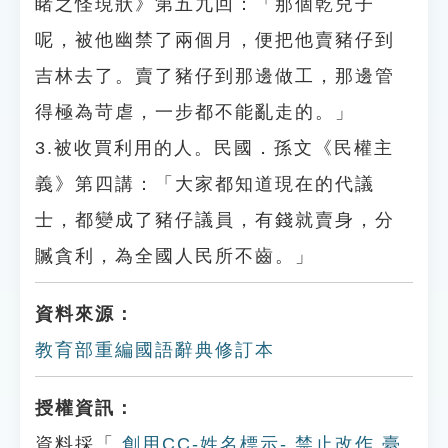
睹之怪現狀》第五九回：「那個乾兒子
呢，被他幽禁了兩個月，便把他賣豬仔到
吉林去了。賣了豬仔到那邊做工，那邊管
得極為苛虐，一步都不能亂走的。」
3.被收買利用的人。民國．孫文《民權主
義》第四講：「大家都知道現在的代議
士，都變成了豬仔議員，有錢就賣身，分
贓貪利，為全國人民所不齒。」
資料來源：
教育部重編國語辭典修訂本
授權資訊：
資料採「
創用CC-姓名標示- 禁止改作 臺