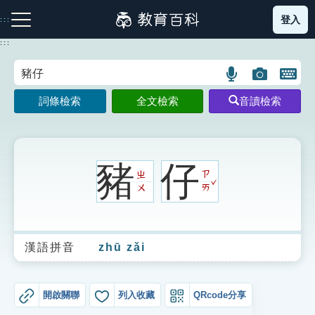
跳
登入
:::
到
主
:::
要
內
語
圖
開
容
注音索引圖示
筆畫索引圖示
部首索引表圖示
言
片
啟
詞條檢索
全文檢索
音讀檢索
搜
搜
鍵
尋
尋
盤
圖
圖
圖
示
示
示
豬
仔
ㄓ
ㄗ
ˇ
ㄨ
ㄞ
網站導覽
漢語拼音
zhū zǎi
生字詞彙表
成語故事
開啟關聯
列入收藏
QRcode分享