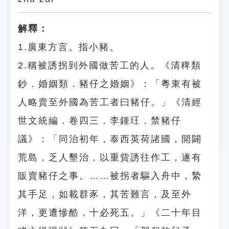
解釋：
1.廣東方言。指小豬。
2.稱被誘拐到外國做苦工的人。《清稗類
鈔．婚姻類．豬仔之婚姻》：「粵東有被
人略賣至外國為苦工者曰豬仔。」《清經
世文統編．卷四三．李鍾玨．禁豬仔
議》：「同治初年，泰西英荷諸國，開闢
荒島，乏人墾治，以重貲誘往作工，遂有
販賣豬仔之事。……被拐者驅入舟中，縶
其手足，如載群豕，其苦難言，及至外
洋，更遭慘酷，十必死五。」《二十年目