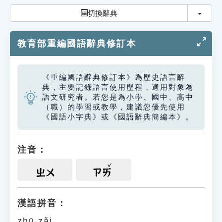
索引選單
切換
切換辭典
知識索引
教育部重編國語辭典修訂本
單字索引
生命大百科索引
《重編國語辭典修訂本》為歷史語言辭
典，主要記錄語言使用歷程，適用對象為
遊戲專區
語文研究者。若您是為小學、國中、高中
（職）的學習或教學，建議您優先使用
《國語小字典》或《國語辭典簡編本》。
教學應用
貓頭鷹博士
注音：
ㄓㄨ
ㄗㄞ
漢語拼音：
zhū zǎi