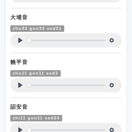
Play
Settings
大埔音
zhu33 gon33 sed21
Play
Settings
饒平音
zhu11 gon11 sed2
Play
Settings
詔安音
zhi11 gon11 sed24