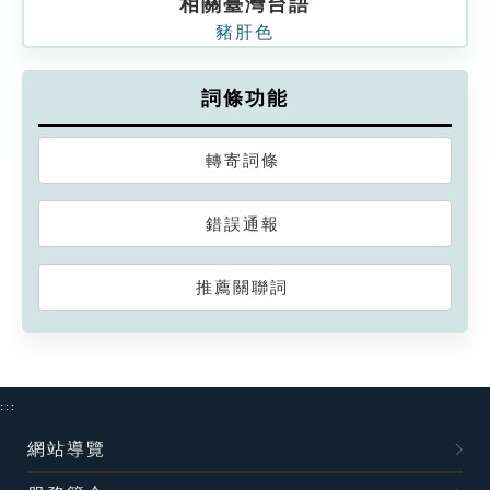
相關臺灣台語
豬肝色
詞條功能
轉寄詞條
錯誤通報
推薦關聯詞
:::
網站導覽