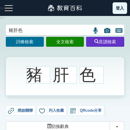
跳
登入
:::
到
主
:::
要
內
語
圖
開
容
注音索引圖示
筆畫索引圖示
部首索引表圖示
言
片
啟
詞條檢索
全文檢索
音讀檢索
搜
搜
鍵
尋
尋
盤
圖
圖
圖
示
示
示
豬
肝
色
網站導覽
生字詞彙表
開啟關聯
列入收藏
QRcode分享
成語故事
切換
切換辭典