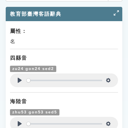
索引選單
教育部臺灣客語辭典
知識索引
單字索引
屬性：
生命大百科索引
名
遊戲專區
四縣音
教學應用
zu24 gon24 sed2
貓頭鷹博士
Play
Settings
海陸音
zhu53 gon53 sed5