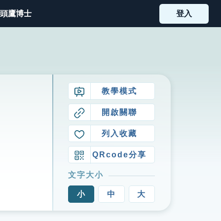
頭鷹博士
登入
教學模式
開啟關聯
列入收藏
QRcode分享
文字大小
小
中
大