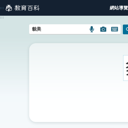
跳
網站導覽
:::
到
主
:::
要
內
語
圖
開
容
言
片
啟
搜
搜
鍵
尋
尋
盤
圖
圖
圖
示
示
示