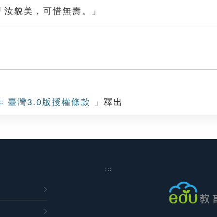
「汝貌美，可惜無壽。」
作 臺灣3.0版授權條款
」釋出
:::