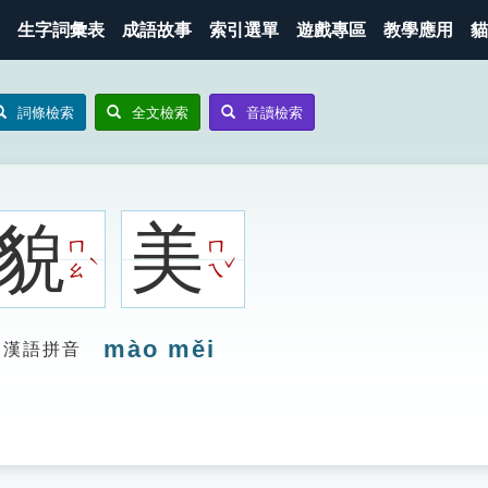
生字詞彙表
成語故事
索引選單
遊戲專區
教學應用
貓
詞條檢索
全文檢索
音讀檢索
貌
美
ㄇ
ㄇ
ˇ
ˋ
ㄠ
ㄟ
mào měi
漢語拼音