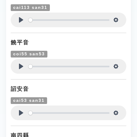
cai113 san31
Play
Settings
饒平音
coi55 san53
Play
Settings
詔安音
cai53 san31
Play
Settings
南四縣