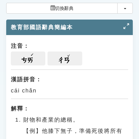
索引選單
切換
切換辭典
知識索引
教育部國語辭典簡編本
單字索引
生命大百科索引
注音：
遊戲專區
ㄘㄞ
ㄔㄢ
教學應用
漢語拼音：
cái chǎn
貓頭鷹博士
解釋：
財物和產業的總稱。
【例】他膝下無子，準備死後將所有