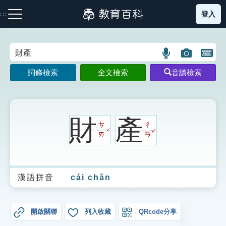
跳
登入
:::
到
主
:::
要
內
語
圖
開
容
注音索引圖示
筆畫索引圖示
部首索引表圖示
言
片
啟
詞條檢索
全文檢索
音讀檢索
搜
搜
鍵
尋
尋
盤
圖
圖
圖
示
示
示
財
產
ㄘ
ㄔ
ˇ
ˊ
ㄞ
ㄢ
網站導覽
漢語拼音
cái chǎn
生字詞彙表
成語故事
開啟關聯
列入收藏
QRcode分享