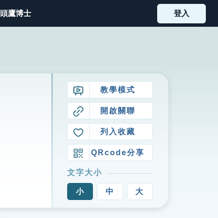
頭鷹博士
登入
教學模式
開啟關聯
列入收藏
QRcode分享
文字大小
小
中
大