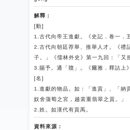
解釋：
[動]
1.古代向帝王進獻。《史記．卷一．
2.古代向朝廷荐舉、推舉人才。《
子。」《儒林外史》第一九回：「又
3.賜予。通「贛」。《爾雅．釋詁上
[名]
1.進獻的物品。如：「進貢」、「
奴舍蒲萄之宮，越裳重翡翠之貢。」
2.姓。如漢代有貢禹。
資料來源：