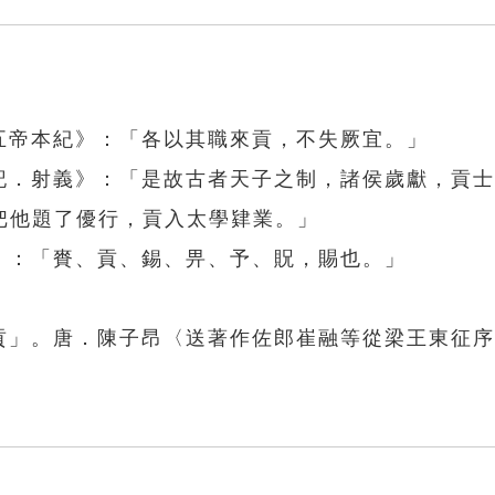
五帝本紀》：「各以其職來貢，不失厥宜。」
禮記．射義》：「是故古者天子之制，諸侯歲獻，貢
把他題了優行，貢入太學肄業。」
》：「賚、貢、錫、畀、予、貺，賜也。」
納貢」。唐．陳子昂〈送著作佐郎崔融等從梁王東征