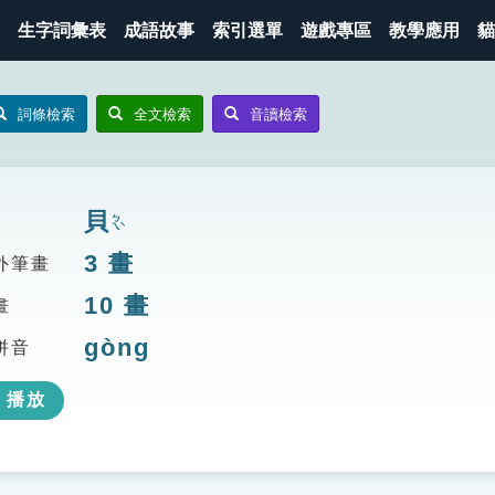
生字詞彙表
成語故事
索引選單
遊戲專區
教學應用
貓
詞條檢索
全文檢索
音讀檢索
貝
ㄅㄟˋ
3
畫
外筆畫
10
畫
畫
gòng
拼音
播放