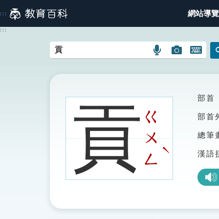
跳
網站導覽
:::
到
主
:::
要
內
語
圖
開
容
言
片
啟
搜
搜
鍵
尋
尋
盤
圖
圖
圖
部首
貢
示
示
示
ㄍ
部首
ㄨ
總筆
ˋ
漢語
ㄥ