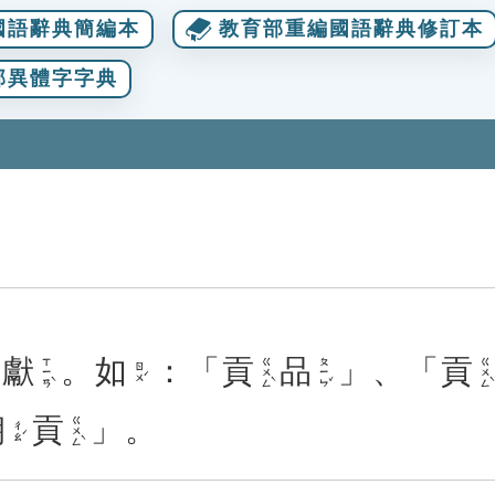
國語辭典簡編本
教育部重編國語辭典修訂本
部異體字字典
獻
。
如
：「
貢
品
」、「
貢
ㄒㄧㄢˋ
ㄍㄨㄥˋ
ㄆㄧㄣˇ
ㄍㄨㄥˋ
ㄖㄨˊ
朝
貢
」。
ㄍㄨㄥˋ
ㄔㄠˊ