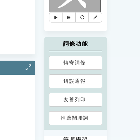
詞條功能
轉寄詞條
錯誤通報
友善列印
推薦關聯詞
筆順學習