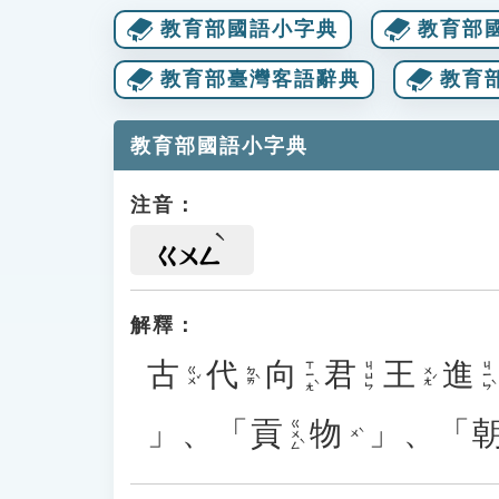
教育部國語小字典
教育部
教育部臺灣客語辭典
教育
教育部國語小字典
注音：
ㄍㄨㄥ
解釋：
古
代
向
君
王
進
ㄒㄧㄤˋ
ㄐㄧㄣˋ
ㄐㄩㄣ
ㄍㄨˇ
ㄉㄞˋ
ㄨㄤˊ
」、「
貢
物
」、「
ㄍㄨㄥˋ
ㄨˋ