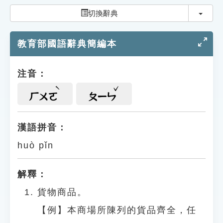
索引選單
切換
切換辭典
知識索引
教育部國語辭典簡編本
單字索引
生命大百科索引
注音：
遊戲專區
ㄏㄨㄛ
ㄆㄧㄣ
教學應用
漢語拼音：
huò pǐn
貓頭鷹博士
解釋：
貨物商品。
【例】本商場所陳列的貨品齊全，任