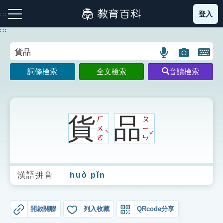
跳
登入
:::
到
主
:::
要
內
語
圖
開
容
注音索引圖示
筆畫索引圖示
部首索引表圖示
言
片
啟
詞條檢索
全文檢索
音讀檢索
搜
搜
鍵
尋
尋
盤
圖
圖
圖
示
示
示
貨
品
ㄏ
ㄆ
ㄨ
ㄧ
ˇ
ˋ
ㄛ
ㄣ
網站導覽
漢語拼音
huò pǐn
生字詞彙表
成語故事
開啟關聯
列入收藏
QRcode分享