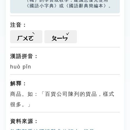
（職）的學習或教學，建議您優先使用
《國語小字典》或《國語辭典簡編本》。
注音：
ㄏㄨㄛ
ㄆㄧㄣ
漢語拼音：
huò pǐn
解釋：
商品。如：「百貨公司陳列的貨品，樣式
很多。」
資料來源：