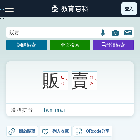
跳
登入
:::
到
主
:::
要
內
語
圖
開
容
注音索引圖示
筆畫索引圖示
部首索引表圖示
言
片
啟
詞條檢索
全文檢索
音讀檢索
搜
搜
鍵
尋
尋
盤
圖
圖
圖
示
示
示
販
賣
ㄈ
ㄇ
ˋ
ˋ
ㄢ
ㄞ
網站導覽
漢語拼音
fàn mài
生字詞彙表
成語故事
開啟關聯
列入收藏
QRcode分享