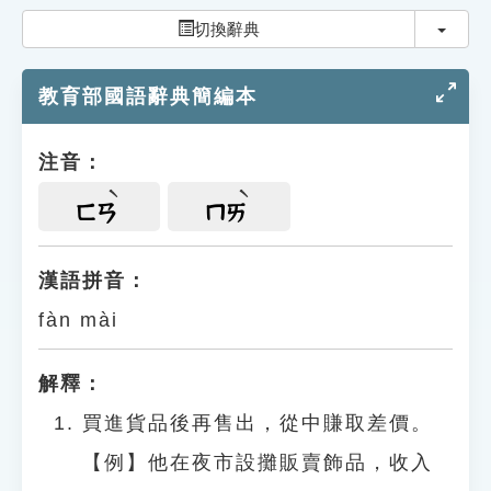
索引選單
切換
切換辭典
知識索引
教育部國語辭典簡編本
單字索引
生命大百科索引
注音：
遊戲專區
ㄈㄢ
ㄇㄞ
教學應用
漢語拼音：
fàn mài
貓頭鷹博士
解釋：
買進貨品後再售出，從中賺取差價。
【例】他在夜市設攤販賣飾品，收入