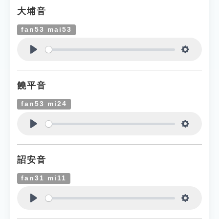
大埔音
fan53 mai53
Play
Settings
饒平音
fan53 mi24
Play
Settings
詔安音
fan31 mi11
Play
Settings