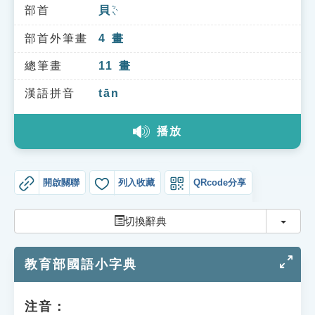
索引選單
部首
貝
ㄅㄟˋ
知識索引
部首外筆畫
4
畫
單字索引
總筆畫
11
畫
生命大百科索引
漢語拼音
tān
播放
遊戲專區
教學應用
開啟關聯
列入收藏
QRcode分享
貓頭鷹博士
切換
切換辭典
教育部國語小字典
注音：