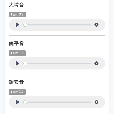
大埔音
tam33
Play
Settings
饒平音
tam11
Play
Settings
詔安音
tam11
Play
Settings