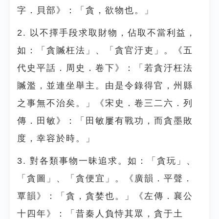
字．貝部》：「貪，欲物也。」
2. 以不擇手段求取財物，佔取不當利益，
如：「貪贓枉法」、「貪官汙吏」。《五
代史平話．周史．卷下》：「若貪汙枉法
贓濫，並連坐舉主。由是令錄得官，州縣
之事無不治矣。」《宋史．卷三二六．列
傳．田敏》：「田敏屢有戰功，而貪墨敗
度，幸容於時。」
3. 對各類事物一昧追求。如：「貪玩」、
「貪圖」、「貪便宜」。《廣韻．平聲．
覃韻》：「貪，貪婪也。」《左傳．襄公
十四年》：「昔秦人負恃其眾，貪于土