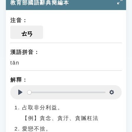
教育部國語辭典簡編本
注音：
ㄊㄢ
漢語拼音：
tān
解釋：
Play
Settings
占取非分利益。
【例】貪念、貪汙、貪贓枉法
愛戀不捨。