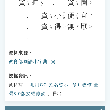
貪
睡
」、「
貪
圖
ㄕㄨㄟˋ
ㄊㄨˊ
ㄊㄢ
ㄊㄢ
」、「
貪
小
便
宜
ㄒㄧㄠˇ
ㄆㄧㄢˊ
ㄊㄢ
ㄧˊ
」、「
貪
得
無
厭
ㄉㄜˊ
ㄧㄢˋ
ㄊㄢ
ㄨˊ
」。
資料來源：
教育部國語小字典_貪
授權資訊：
資料採「
創用CC-姓名標示- 禁止改作 臺
灣3.0版授權條款
」釋出