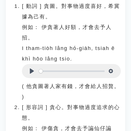
[
動詞
]
貪圖。對事物過度喜好，希冀
據為己有。
例如：
伊貪著人好額，才會去予人
招。
I tham-tio̍h lâng hó-gia̍h, tsiah ē
khì hōo lâng tsio.
Play
Settings
( 他貪圖著人家有錢，才會給人招贅。
)
[
形容詞
]
貪心。對事物過度追求的心
態。
例如：
伊傷貪，才會去予諞仙仔諞