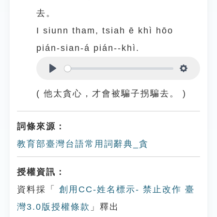
去。
I siunn tham, tsiah ē khì hōo
pián-sian-á pián--khì.
Play
Settings
( 他太貪心，才會被騙子拐騙去。 )
詞條來源：
教育部臺灣台語常用詞辭典_貪
授權資訊：
資料採「
創用CC-姓名標示- 禁止改作 臺
灣3.0版授權條款
」釋出