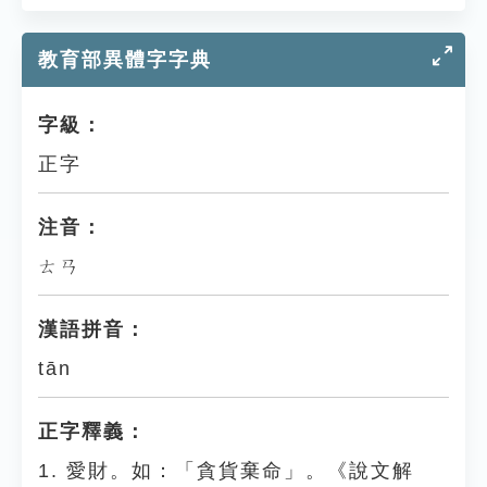
教育部異體字字典
字級：
正字
注音：
ㄊㄢ
漢語拼音：
tān
正字釋義：
1. 愛財。如：「貪貨棄命」。《說文解