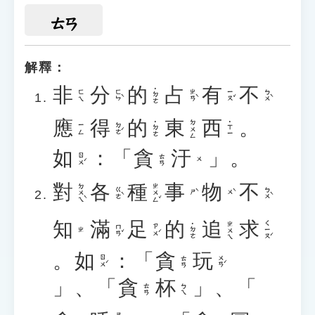
ㄊㄢ
解釋：
非
分
的
占
有
不
˙ㄉㄜ
ㄈㄣˋ
ㄓㄢˋ
ㄧㄡˇ
ㄅㄨˋ
ㄈㄟ
應
得
的
東
西
。
ㄉㄨㄥ
˙ㄉㄜ
˙ㄒㄧ
ㄉㄜˊ
ㄧㄥ
如
：「
貪
汙
」。
ㄖㄨˊ
ㄊㄢ
ㄨ
對
各
種
事
物
不
ㄉㄨㄟˋ
ㄓㄨㄥˇ
ㄍㄜˋ
ㄅㄨˋ
ㄕˋ
ㄨˋ
知
滿
足
的
追
求
ㄑㄧㄡˊ
ㄓㄨㄟ
˙ㄉㄜ
ㄇㄢˇ
ㄗㄨˊ
ㄓ
。
如
：「
貪
玩
ㄖㄨˊ
ㄨㄢˊ
ㄊㄢ
」、「
貪
杯
」、「
ㄊㄢ
ㄅㄟ