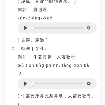
( 冷風一直從門縫鑽進來。 )
例如：
貫迵過
kǹg-thàng--kuè
Play
Settings
( 貫穿、穿過 )
[
動詞
]
穿孔。
例如：
牛著貫鼻，人著教示。
Gû tio̍h kǹg phīnn, lâng tio̍h kà-
sī.
Play
Settings
( 牛需要穿鼻孔戴鼻環，人需要教導。
)