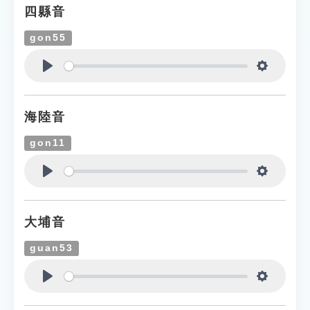
四縣音
gon55
Play
Settings
海陸音
gon11
Play
Settings
大埔音
guan53
Play
Settings