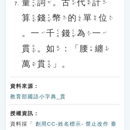
量
詞
。
古
代
計
ㄌㄧㄤˋ
ㄍㄨˇ
ㄉㄞˋ
ㄐㄧˋ
ㄘˊ
算
錢
幣
的
單
位
ㄙㄨㄢˋ
ㄑㄧㄢˊ
˙ㄉㄜ
ㄅㄧˋ
ㄨㄟˋ
ㄉㄢ
。
一
千
錢
為
一
ㄑㄧㄢˊ
ㄑㄧㄢ
ㄨㄟˊ
ㄧˋ
ㄧˊ
貫
。
如
：「
腰
纏
ㄍㄨㄢˋ
ㄖㄨˊ
ㄔㄢˊ
ㄧㄠ
萬
貫
」。
ㄍㄨㄢˋ
ㄨㄢˋ
資料來源：
教育部國語小字典_貫
授權資訊：
資料採「
創用CC-姓名標示- 禁止改作 臺