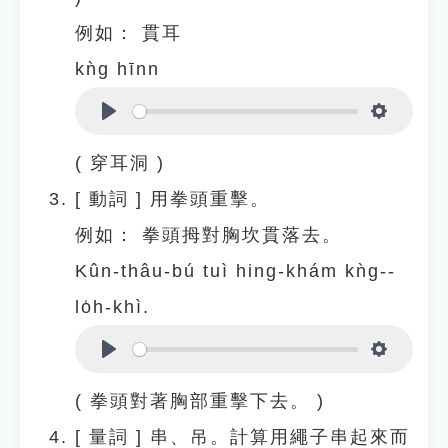
例如：
貫耳
kǹg hīnn
Play
Settings
( 穿耳洞 )
[
動詞
]
用拳頭重擊。
例如：
拳頭拇對胸坎貫落去。
Kûn-thâu-bú tuì hing-khám kǹg--
lo̍h-khì.
Play
Settings
( 拳頭對著胸部重擊下去。 )
[
量詞
]
串、吊。計算用繩子串起來而