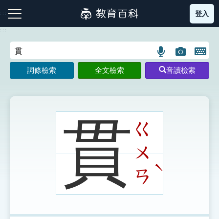
跳
登入
:::
到
主
:::
要
內
語
圖
開
容
注音索引圖示
筆畫索引圖示
部首索引表圖示
言
片
啟
詞條檢索
全文檢索
音讀檢索
搜
搜
鍵
尋
尋
盤
圖
圖
圖
示
示
示
貫
ㄍ
ㄨ
網站導覽
ˋ
ㄢ
生字詞彙表
成語故事