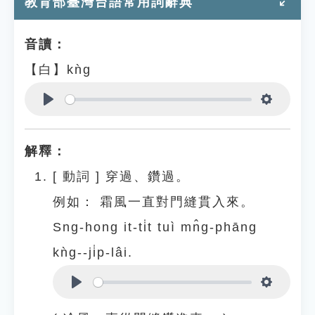
教育部臺灣台語常用詞辭典
音讀：
【白】kǹg
Play
Settings
解釋：
[
動詞
]
穿過、鑽過。
例如：
霜風一直對門縫貫入來。
Sng-hong it-ti̍t tuì mn̂g-phāng
kǹg--ji̍p-lâi.
Play
Settings