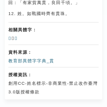
回：「有家貲萬貫，良田千頃。」
12. 姓。如戰國時齊有貫珠。
相關異體字：
𢿒
、
䝺
資料來源：
教育部異體字字典_貫
授權資訊：
創用CC-姓名標示-非商業性-禁止改作臺灣
3.0版授權條款