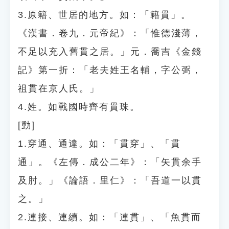
3.原籍、世居的地方。如：「籍貫」。
《漢書．卷九．元帝紀》：「惟德淺薄，
不足以充入舊貫之居。」元．喬吉《金錢
記》第一折：「老夫姓王名輔，字公弼，
祖貫在京人氏。」
4.姓。如戰國時齊有貫珠。
[動]
1.穿通、通達。如：「貫穿」、「貫
通」。《左傳．成公二年》：「矢貫余手
及肘。」《論語．里仁》：「吾道一以貫
之。」
2.連接、連續。如：「連貫」、「魚貫而