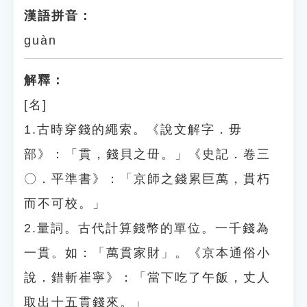
漢語拼音：
guàn
解釋：
[名]
1.古時穿錢的繩索。《說文解字．毋
部》：「貫，錢貝之毌。」《史記．卷三
〇．平準書》：「京師之錢累巨萬，貫朽
而不可校。」
2.量詞。古代計算錢幣的單位。一千錢為
一貫。如：「萬貫家財」。《京本通俗小
說．錯斬崔寧》：「當下吃了午飯，丈人
取出十五貫錢來。」