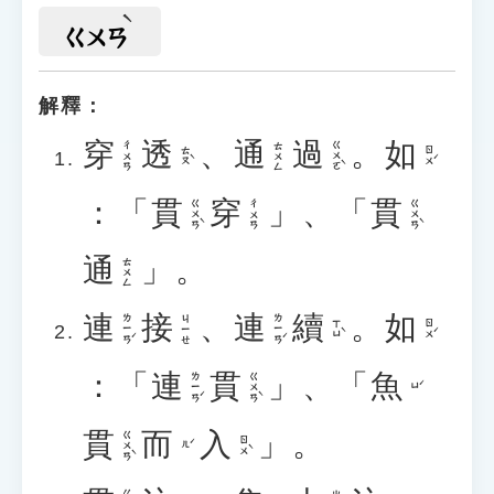
ㄍㄨㄢ
解釋：
穿
透
、
通
過
。
如
ㄍㄨㄛˋ
ㄔㄨㄢ
ㄊㄨㄥ
ㄊㄡˋ
ㄖㄨˊ
：「
貫
穿
」、「
貫
ㄍㄨㄢˋ
ㄍㄨㄢˋ
ㄔㄨㄢ
通
」。
ㄊㄨㄥ
連
接
、
連
續
。
如
ㄌㄧㄢˊ
ㄌㄧㄢˊ
ㄐㄧㄝ
ㄒㄩˋ
ㄖㄨˊ
：「
連
貫
」、「
魚
ㄌㄧㄢˊ
ㄍㄨㄢˋ
ㄩˊ
貫
而
入
」。
ㄍㄨㄢˋ
ㄖㄨˋ
ㄦˊ