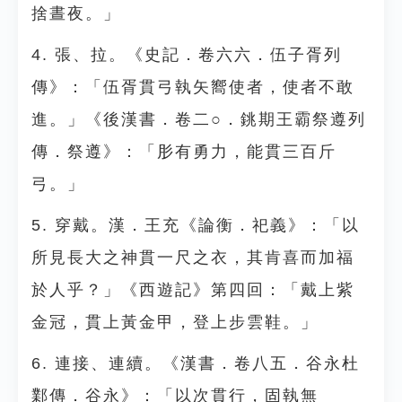
捨晝夜。」
4. 張、拉。《史記．卷六六．伍子胥列
傳》：「伍胥貫弓執矢嚮使者，使者不敢
進。」《後漢書．卷二○．銚期王霸祭遵列
傳．祭遵》：「肜有勇力，能貫三百斤
弓。」
5. 穿戴。漢．王充《論衡．祀義》：「以
所見長大之神貫一尺之衣，其肯喜而加福
於人乎？」《西遊記》第四回：「戴上紫
金冠，貫上黃金甲，登上步雲鞋。」
6. 連接、連續。《漢書．卷八五．谷永杜
鄴傳．谷永》：「以次貫行，固執無