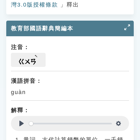
灣3.0版授權條款
」釋出
教育部國語辭典簡編本
注音：
ㄍㄨㄢ
漢語拼音：
guàn
解釋：
Play
Settings
量詞。古代計算錢幣的單位。一千錢