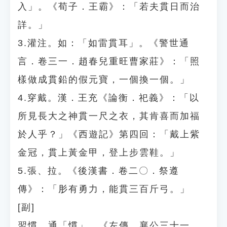
入」。《荀子．王霸》：「若夫貫日而治
詳。」
3.灌注。如：「如雷貫耳」。《警世通
言．卷三一．趙春兒重旺曹家莊》：「照
樣做成貫鉛的假元寶，一個換一個。」
4.穿戴。漢．王充《論衡．祀義》：「以
所見長大之神貫一尺之衣，其肯喜而加福
於人乎？」《西遊記》第四回：「戴上紫
金冠，貫上黃金甲，登上步雲鞋。」
5.張、拉。《後漢書．卷二〇．祭遵
傳》：「肜有勇力，能貫三百斤弓。」
[副]
習慣。通「慣」。《左傳．襄公三十一