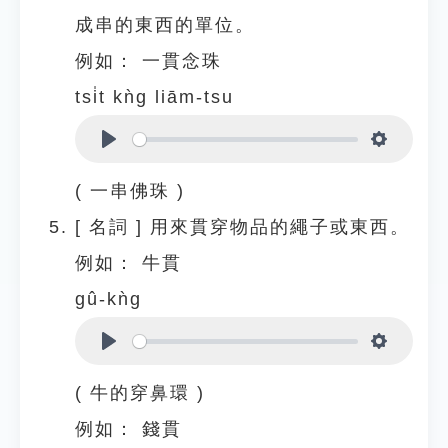
成串的東西的單位。
例如：
一貫念珠
tsi̍t kǹg liām-tsu
Play
Settings
( 一串佛珠 )
[
名詞
]
用來貫穿物品的繩子或東西。
例如：
牛貫
gû-kǹg
Play
Settings
( 牛的穿鼻環 )
例如：
錢貫