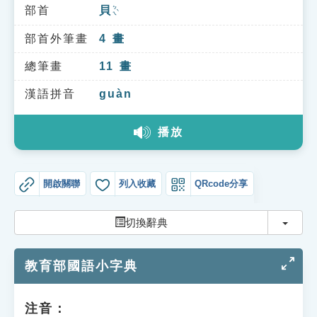
索引選單
部首
貝
ㄅㄟˋ
知識索引
部首外筆畫
4
畫
單字索引
總筆畫
11
畫
生命大百科索引
漢語拼音
guàn
播放
遊戲專區
教學應用
開啟關聯
列入收藏
QRcode分享
貓頭鷹博士
切換
切換辭典
教育部國語小字典
注音：