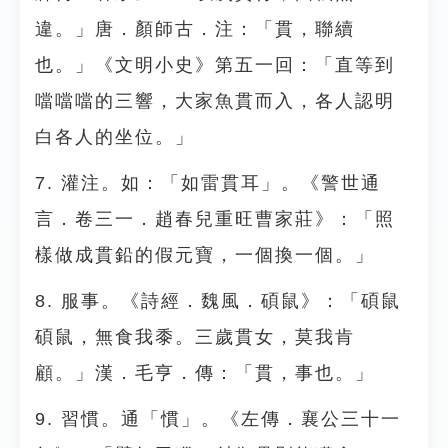
違。」唐．顏師古．注：「貫，聯續
也。」《文明小史》第五一回：「直等到
噹噹噹的三響，大家魚貫而入，各人認明
白各人的坐位。」
7. 灌注。如：「如雷貫耳」。《警世通
言．卷三一．趙春兒重旺曹家莊》：「照
樣做成貫鉛的假元寶，一個換一個。」
8. 服事。《詩經．魏風．碩鼠》：「碩鼠
碩鼠，無食我黍。三歲貫女，莫我肯
顧。」漢．毛亨．傳：「貫，事也。」
9. 習慣。通「慣」。《左傳．襄公三十一