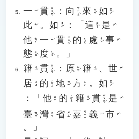
一
貫
：
向
來
如
ㄍㄨㄢˋ
ㄒㄧㄤˋ
ㄌㄞˊ
ㄖㄨˊ
ㄧˊ
此
。
如
：「
這
是
ㄖㄨˊ
ㄓㄜˋ
ㄘˇ
ㄕˋ
他
一
貫
的
處
事
ㄍㄨㄢˋ
˙ㄉㄜ
ㄔㄨˇ
ㄊㄚ
ㄧˊ
ㄕˋ
態
度
。」
ㄊㄞˋ
ㄉㄨˋ
籍
貫
：
原
籍
、
世
ㄍㄨㄢˋ
ㄐㄧˊ
ㄩㄢˊ
ㄐㄧˊ
ㄕˋ
居
的
地
方
。
如
˙ㄉㄜ
ㄉㄧˋ
ㄖㄨˊ
ㄐㄩ
ㄈㄤ
：「
他
的
籍
貫
是
ㄍㄨㄢˋ
˙ㄉㄜ
ㄐㄧˊ
ㄊㄚ
ㄕˋ
臺
灣
省
嘉
義
市
ㄐㄧㄚ
ㄊㄞˊ
ㄕㄥˇ
ㄨㄢ
ㄧˋ
ㄕˋ
。」