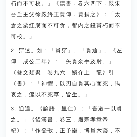
朽而不可校。」《漢書．卷六四下．嚴朱
吾丘主父徐嚴終王賈傳．賈捐之》：「太
倉之粟紅腐而不可食，都內之錢貫朽而不
可校。」
2. 穿透。如：「貫穿」、「貫通」。《左
傳．成公二年》：「矢貫余手及肘。」
《藝文類聚．卷九六．鱗介上．龍》引
《書》：「神懼，以刃自貫其心而死，禹
哀之，痤以不死草，皆生。」
3. 通達。《論語．里仁》：「吾道一以貫
之。」《後漢書．卷三．肅宗孝章帝
紀》：「作登歌，正予樂，博貫六藝，不