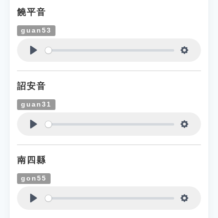
饒平音
guan53
Play
Settings
詔安音
guan31
Play
Settings
南四縣
gon55
Play
Settings