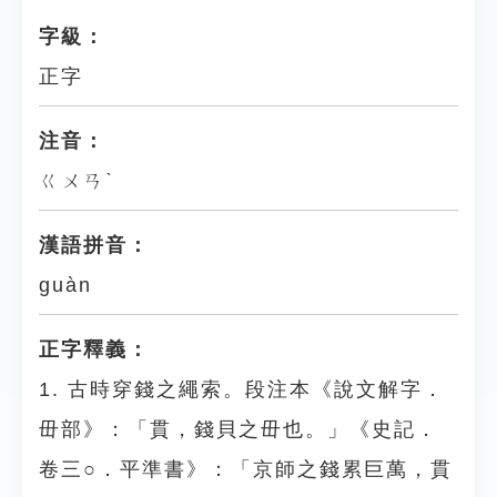
字級：
正字
注音：
ㄍㄨㄢˋ
漢語拼音：
guàn
正字釋義：
1. 古時穿錢之繩索。段注本《說文解字．
毌部》：「貫，錢貝之毌也。」《史記．
卷三○．平準書》：「京師之錢累巨萬，貫