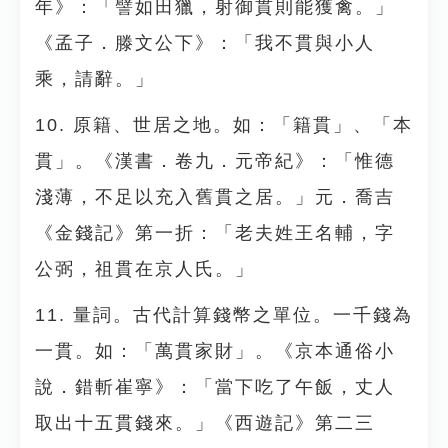
年》：「譬如田獵，射御貫則能獲禽。」
《孟子．滕文公下》：「我不貫與小人
乘，請辭。」
10. 原籍、世居之地。如：「籍貫」、「本
貫」。《漢書．卷九．元帝紀》：「惟德
淺薄，不足以充入舊貫之居。」元．喬吉
《金錢記》第一折：「老夫姓王名輔，字
公弼，祖貫在京人氏。」
11. 量詞。古代計算錢幣之單位。一千錢為
一貫。如：「萬貫家財」。《京本通俗小
說．錯斬崔寧》：「當下吃了午飯，丈人
取出十五貫錢來。」《西遊記》第二三