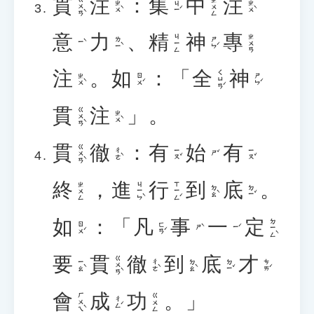
貫
注
：
集
中
注
ㄍㄨㄢˋ
ㄓㄨㄥ
ㄓㄨˋ
ㄐㄧˊ
ㄓㄨˋ
意
力
、
精
神
專
ㄐㄧㄥ
ㄓㄨㄢ
ㄌㄧˋ
ㄕㄣˊ
ㄧˋ
注
。
如
：「
全
神
ㄑㄩㄢˊ
ㄓㄨˋ
ㄖㄨˊ
ㄕㄣˊ
貫
注
」。
ㄍㄨㄢˋ
ㄓㄨˋ
貫
徹
：
有
始
有
ㄍㄨㄢˋ
ㄔㄜˋ
ㄧㄡˇ
ㄧㄡˇ
ㄕˇ
終
，
進
行
到
底
。
ㄐㄧㄣˋ
ㄒㄧㄥˊ
ㄓㄨㄥ
ㄉㄠˋ
ㄉㄧˇ
如
：「
凡
事
一
定
ㄉㄧㄥˋ
ㄖㄨˊ
ㄈㄢˊ
ㄕˋ
ㄧˊ
要
貫
徹
到
底
才
ㄍㄨㄢˋ
ㄧㄠˋ
ㄔㄜˋ
ㄉㄠˋ
ㄉㄧˇ
ㄘㄞˊ
會
成
功
。」
ㄏㄨㄟˋ
ㄍㄨㄥ
ㄔㄥˊ