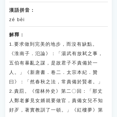
漢語拼音：
zé bèi
解釋：
1.要求做到完美的地步，而沒有缺點。
《淮南子．氾論》：「湯武有放弒之事，
五伯有暴亂之謀，是故君子不責備於一
人。」《新唐書．卷二．太宗本紀．贊
曰》：「然春秋之法，常責備於賢者。」
2.責罰。《儒林外史》第二〇回：「那丈
人鄭老爹見女婿就要做官，責備女兒不知
好歹，著實教訓了一頓。」《紅樓夢》第