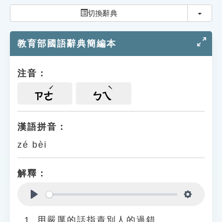
索引選單
切換
切換辭典
知識索引
教育部國語辭典簡編本
單字索引
生命大百科索引
注音：
遊戲專區
ㄗㄜ
ㄅㄟ
教學應用
漢語拼音：
zé bèi
貓頭鷹博士
解釋：
Play
Settings
用嚴厲的話指責別人的過錯。