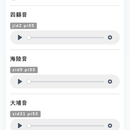
四縣音
jid2 pi55
Play
Settings
海陸音
zid5 pi33
Play
Settings
大埔音
zid21 pi53