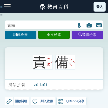
跳
登入
:::
到
主
:::
要
內
語
圖
開
容
注音索引圖示
筆畫索引圖示
部首索引表圖示
言
片
啟
詞條檢索
全文檢索
音讀檢索
搜
搜
鍵
尋
尋
盤
圖
圖
圖
示
示
示
責
備
ㄗ
ㄅ
ˊ
ˋ
ㄜ
ㄟ
網站導覽
漢語拼音
zé bèi
生字詞彙表
成語故事
開啟關聯
列入收藏
QRcode分享