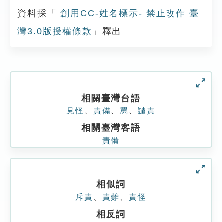
資料採「
創用CC-姓名標示- 禁止改作 臺
灣3.0版授權條款
」釋出
相關臺灣台語
見怪
、
責備
、
罵
、
譴責
相關臺灣客語
責備
相似詞
斥責
、
責難
、
責怪
相反詞