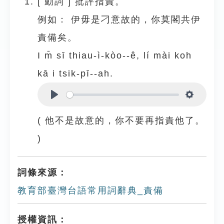
[
動詞
]
批評指責。
例如：
伊毋是刁意故的，你莫閣共伊
責備矣。
I m̄ sī thiau-ì-kòo--ê, lí mài koh
kā i tsik-pī--ah.
Play
Settings
( 他不是故意的，你不要再指責他了。
)
詞條來源：
教育部臺灣台語常用詞辭典_責備
授權資訊：