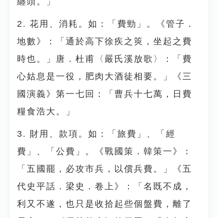
纏頭。」
2. 花用、消耗。如：「費勁」。《管子．
地數》：「通於高下徐疾之筴，坐起之費
時也。」唐．杜甫〈嚴氏溪放歌〉：「費
心姑息是一役，肥肉大酒徒相要。」《三
國演義》第一七回：「曹兵十七萬，日費
糧食浩大。」
3. 財用、款項。如：「旅費」、「經
費」、「公費」。《戰國策．韓策一》：
「五國罷，必攻市兵，以償兵費。」《五
代史平話．梁史．卷上》：「名既不成，
利又不遂，也只是收拾起些個盤費，離了