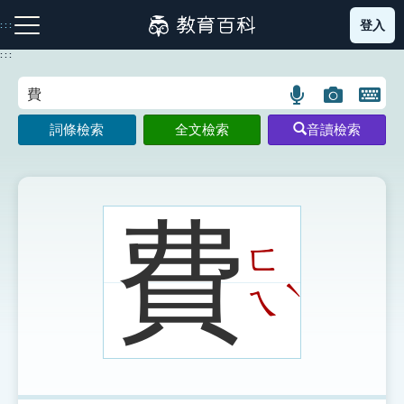
跳
登入
:::
到
主
:::
要
內
語
圖
開
容
注音索引圖示
筆畫索引圖示
部首索引表圖示
言
片
啟
詞條檢索
全文檢索
音讀檢索
搜
搜
鍵
尋
尋
盤
圖
圖
圖
示
示
示
費
ㄈ
網站導覽
ˋ
ㄟ
生字詞彙表
成語故事