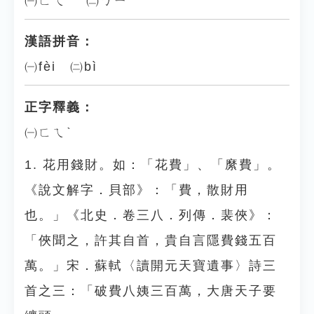
㈠ㄈㄟˋ ㈡ㄅㄧˋ
漢語拼音：
㈠fèi ㈡bì
正字釋義：
㈠ㄈㄟˋ
1. 花用錢財。如：「花費」、「縻費」。
《說文解字．貝部》：「費，散財用
也。」《北史．卷三八．列傳．裴俠》：
「俠聞之，許其自首，貴自言隱費錢五百
萬。」宋．蘇軾〈讀開元天寶遺事〉詩三
首之三：「破費八姨三百萬，大唐天子要