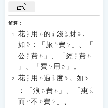
ㄈㄟ
解釋：
花
用
的
錢
財
。
ㄑㄧㄢˊ
ㄏㄨㄚ
˙ㄉㄜ
ㄩㄥˋ
ㄘㄞˊ
如
：「
旅
費
」、「
ㄖㄨˊ
ㄌㄩˇ
ㄈㄟˋ
公
費
」、「
經
費
ㄍㄨㄥ
ㄐㄧㄥ
ㄈㄟˋ
ㄈㄟˋ
」、「
費
用
」。
ㄈㄟˋ
ㄩㄥˋ
花
用
過
度
。
如
ㄍㄨㄛˋ
ㄏㄨㄚ
ㄩㄥˋ
ㄉㄨˋ
ㄖㄨˊ
：「
浪
費
」、「
惠
ㄏㄨㄟˋ
ㄌㄤˋ
ㄈㄟˋ
而
不
費
」。
ㄅㄨˊ
ㄈㄟˋ
ㄦˊ