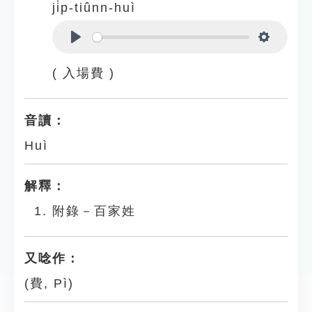
ji̍p-tiûnn-huì
Play
Settings
( 入場費 )
音讀：
Huì
解釋：
附錄－百家姓
又唸作：
(費, Pì)