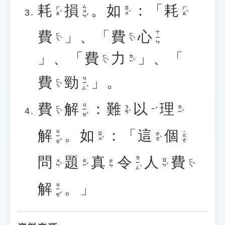
耗
損
。
如
：「
耗
ㄙㄨㄣˇ
ㄏㄠˋ
ㄖㄨˊ
ㄏㄠˋ
費
」、「
費
心
ㄒㄧㄣ
ㄈㄟˋ
ㄈㄟˋ
」、「
費
力
」、「
ㄈㄟˋ
ㄌㄧˋ
費
勁
」。
ㄐㄧㄥˋ
ㄈㄟˋ
費
解
：
難
以
理
ㄐㄧㄝˇ
ㄈㄟˋ
ㄋㄢˊ
ㄌㄧˇ
ㄧˇ
解
。
如
：「
這
個
ㄐㄧㄝˇ
˙ㄍㄜ
ㄖㄨˊ
ㄓㄜˋ
問
題
真
令
人
費
ㄌㄧㄥˋ
ㄨㄣˋ
ㄊㄧˊ
ㄖㄣˊ
ㄈㄟˋ
ㄓㄣ
解
。」
ㄐㄧㄝˇ