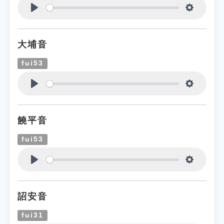
Play
Settings
大埔音
fui53
Play
Settings
饒平音
fui53
Play
Settings
詔安音
fui31