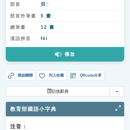
索引選單
部首
貝
ㄅㄟˋ
知識索引
部首外筆畫
5
畫
單字索引
總筆畫
12
畫
生命大百科索引
漢語拼音
fèi
播放
遊戲專區
教學應用
開啟關聯
列入收藏
QRcode分享
貓頭鷹博士
切換
切換辭典
教育部國語小字典
注音：