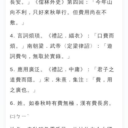
長安。」《儒林外史》第四回：「今年山
向不利，只好來秋舉行。但費用尚在不
敷。」
4. 言詞煩瑣。《禮記．緇衣》：「口費而
煩。」南朝梁．武帝〈定梁律詔〉：「遊
詞費句，無取於實錄。」
5. 應用廣泛。《禮記．中庸》：「君子之
道費而隱。」宋．朱熹．集注：「費，用
之廣也。」
6. 姓。如春秋時有費無極，漢有費長房。
㈡ㄅㄧˋ