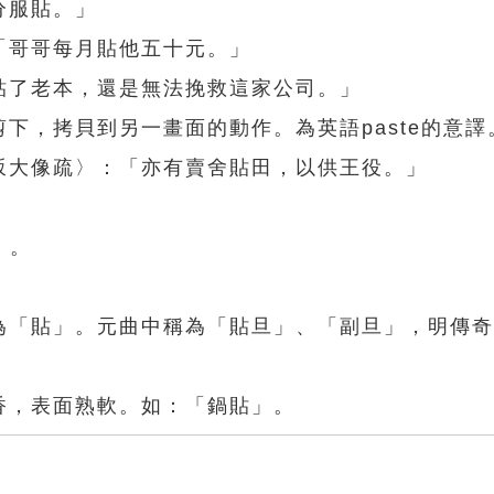
分服貼。」
「哥哥每月貼他五十元。」
貼了老本，還是無法挽救這家公司。」
剪下，拷貝到另一畫面的動作。為英語paste的意譯
坂大像疏〉：「亦有賣舍貼田，以供王役。」
」。
稱為「貼」。元曲中稱為「貼旦」、「副旦」，明傳
香，表面熟軟。如：「鍋貼」。