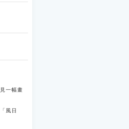
看見一幅畫
：「風日