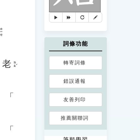
ㄊㄧㄝ
詞條功能
老
轉寄詞條
ㄌㄠˇ
錯誤通報
、「
友善列印
推薦關聯詞
、「
筆順學習