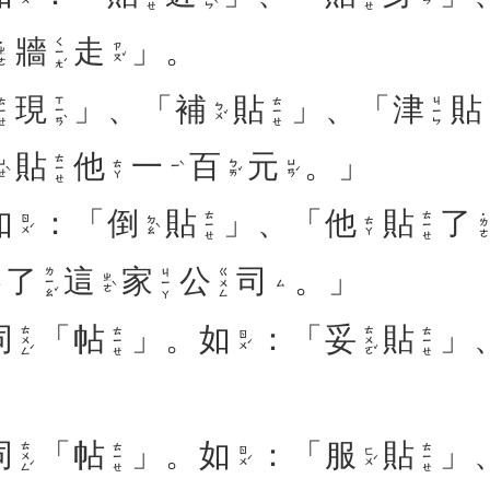
牆
走
」。
ㄑㄧㄤˊ
ㄓㄜ
ㄗㄡˇ
現
」、「
補
貼
」、「
津
貼
ㄒㄧㄢˋ
ㄧㄝ
ㄊㄧㄝ
ㄐㄧㄣ
ㄅㄨˇ
貼
他
一
百
元
。」
ㄊㄧㄝ
ㄝˋ
ㄅㄞˇ
ㄩㄢˊ
ㄊㄚ
ㄧˋ
如
：「
倒
貼
」、「
他
貼
了
ㄊㄧㄝ
ㄊㄧㄝ
˙ㄌㄜ
ㄖㄨˊ
ㄉㄠˋ
ㄊㄚ
了
這
家
公
司
。」
ㄌㄧㄠˇ
ㄐㄧㄚ
ㄍㄨㄥ
ㄓㄜˋ
ㄙ
同
「
帖
」。
如
：「
妥
貼
」
ㄊㄨㄥˊ
ㄊㄨㄛˇ
ㄊㄧㄝ
ㄊㄧㄝ
ㄖㄨˊ
同
「
帖
」。
如
：「
服
貼
」
ㄊㄨㄥˊ
ㄊㄧㄝ
ㄊㄧㄝ
ㄖㄨˊ
ㄈㄨˊ