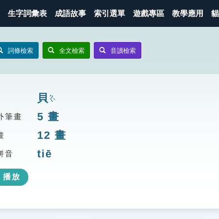
生字詞彙表
成語故事
索引選單
遊戲專區
教學應用
貓
詞條檢索
全文檢索
音讀檢索
貝
ㄅㄟˋ
5
畫
外筆畫
12
畫
畫
tiē
拼音
播放