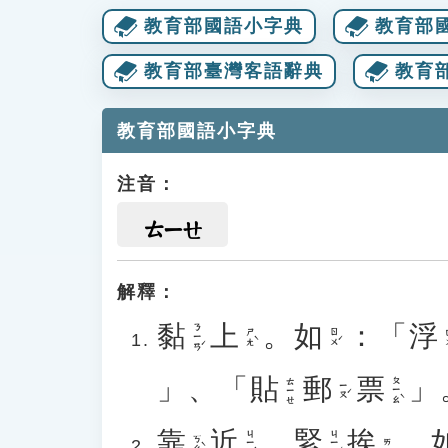
教育部國語小字典
教育部
教育部臺灣客語辭典
教育
教育部國語小字典
注音：
ㄊㄧㄝ
解釋：
黏
上
。
如
：「
浮
ㄋㄧㄢˊ
ㄕㄤˋ
ㄖㄨˊ
ㄈ
」、「
貼
郵
票
」
ㄆㄧㄠˋ
ㄊㄧㄝ
ㄧㄡˊ
靠
近
、
緊
挨
。
ㄐㄧㄣˋ
ㄐㄧㄣˇ
ㄎㄠˋ
ㄞ