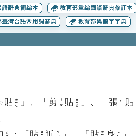
國語辭典簡編本
教育部重編國語辭典修訂本
部臺灣台語常用詞辭典
教育部異體字字典
貼
」、「
剪
貼
」、「
張
貼
ㄐㄧㄢˇ
ㄊㄧㄝ
ㄊㄧㄝ
ㄨˊ
ㄓㄤ
。
如
：「
貼
近
」、「
貼
身
」
ㄐㄧㄣˋ
ㄊㄧㄝ
ㄊㄧㄝ
ㄖㄨˊ
ㄕㄣ