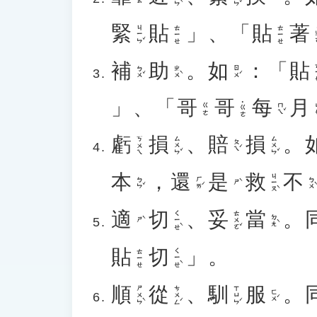
緊
貼
」、「
貼
著
ㄐㄧㄣˇ
ㄊㄧㄝ
ㄊㄧㄝ
˙
補
助
。
如
：「
貼
ㄊ
ㄅㄨˇ
ㄓㄨˋ
ㄖㄨˊ
」、「
哥
哥
每
月
˙ㄍㄜ
ㄇㄟˇ
ㄩ
ㄍㄜ
虧
損
、
賠
損
。
ㄙㄨㄣˇ
ㄙㄨㄣˇ
ㄎㄨㄟ
ㄆㄟˊ
本
，
還
是
救
不
ㄐㄧㄡˋ
ㄅㄣˇ
ㄏㄞˊ
ㄅㄨˋ
ㄕˋ
適
切
、
妥
當
。
ㄑㄧㄝˋ
ㄊㄨㄛˇ
ㄉㄤˋ
ㄕˋ
貼
切
」。
ㄑㄧㄝˋ
ㄊㄧㄝ
順
從
、
馴
服
。
ㄕㄨㄣˋ
ㄘㄨㄥˊ
ㄒㄩㄣˊ
ㄈㄨˊ