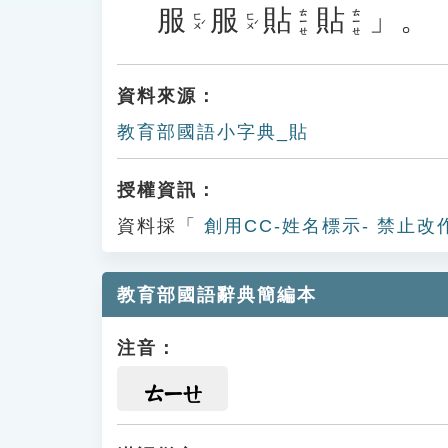
服
服
貼
貼
」。
ㄊㄧㄝ
ㄊㄧㄝ
ㄈㄨˊ
ㄈㄨˊ
資料來源：
教育部國語小字典_貼
授權資訊：
資料採「
創用CC-姓名標示- 禁止改
教育部國語辭典簡編本
注音：
ㄊㄧㄝ