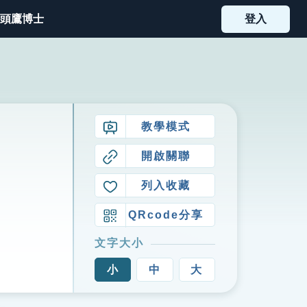
頭鷹博士
登入
教學模式
開啟關聯
列入收藏
QRcode分享
文字大小
小
中
大