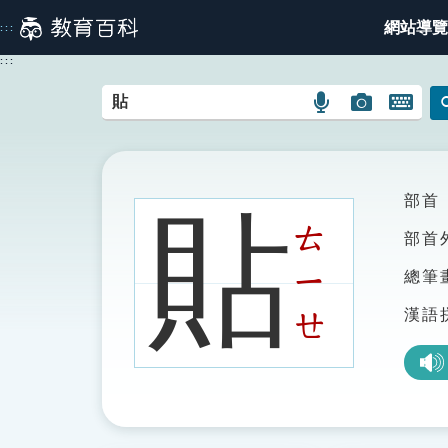
跳
網站導覽
:::
到
主
:::
要
內
語
圖
開
容
言
片
啟
搜
搜
鍵
尋
尋
盤
圖
圖
圖
部首
貼
示
示
示
ㄊ
部首
ㄧ
總筆
漢語
ㄝ