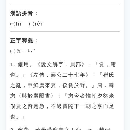
漢語拼音：
㈠lìn ㈡rèn
正字釋義：
㈠ㄌㄧㄣˋ
1. 僱用。《說文解字．貝部》：「賃，庸
也。」《左傳．襄公二十七年》：「崔氏
之亂，申鮮虞來奔，僕賃於野。」唐．韓
愈〈與於襄陽書〉：「愈今者惟朝夕芻米
僕賃之資是急，不過費閤下一朝之享而足
也。」