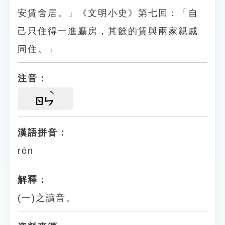
安賃舍居。」《文明小史》第七回：「自
己只住得一進廳房，其餘的賃與兩家親戚
同住。」
注音：
ㄖㄣ
漢語拼音：
rèn
解釋：
(一)之讀音。