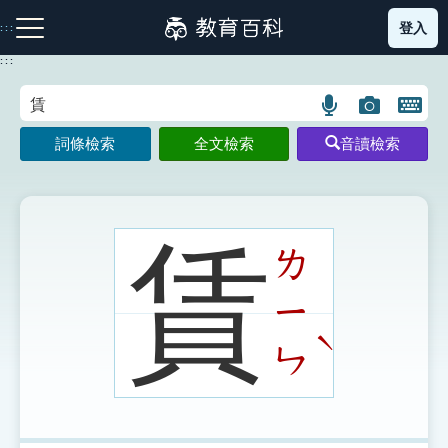
跳
登入
:::
到
主
:::
要
內
語
圖
開
容
注音索引圖示
筆畫索引圖示
部首索引表圖示
言
片
啟
詞條檢索
全文檢索
音讀檢索
搜
搜
鍵
尋
尋
盤
圖
圖
圖
示
示
示
賃
ㄌ
ㄧ
網站導覽
ˋ
ㄣ
生字詞彙表
成語故事