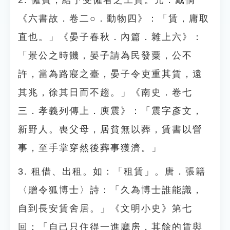
2. 僱費，給予受僱者之工資。元．戴侗
《六書故．卷二○．動物四》：「賃，庸取
直也。」《晏子春秋．內篇．雜上六》：
「景公之時饑，晏子請為民發粟，公不
許，當為路寢之臺，晏子令吏重其賃，遠
其兆，徐其日而不趨。」《南史．卷七
三．孝義列傳上．庾震》：「震字彥文，
新野人。喪父母，居貧無以葬，賃書以營
事，至手掌穿然後葬事獲濟。」
3. 租借、出租。如：「租賃」。唐．張籍
〈贈令狐博士〉詩：「久為博士誰能識，
自到長安賃舍居。」《文明小史》第七
回：「自己只住得一進廳房，其餘的賃與