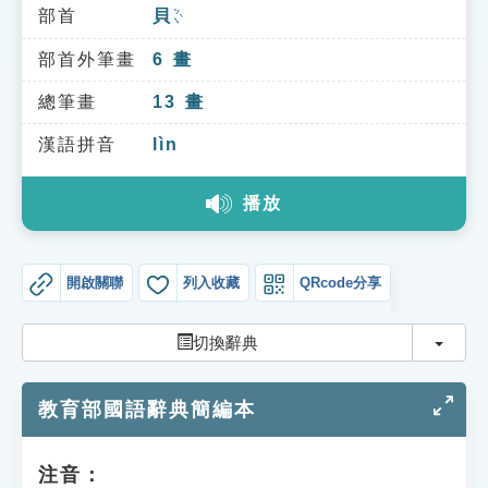
索引選單
部首
貝
ㄅㄟˋ
知識索引
部首外筆畫
6
畫
單字索引
總筆畫
13
畫
生命大百科索引
漢語拼音
lìn
播放
遊戲專區
教學應用
開啟關聯
列入收藏
QRcode分享
貓頭鷹博士
切換
切換辭典
教育部國語辭典簡編本
注音：