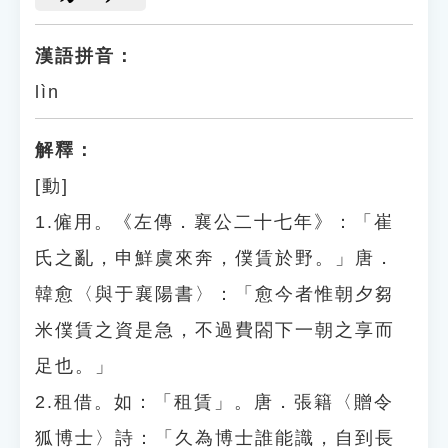
漢語拼音：
lìn
解釋：
[動]
1.僱用。《左傳．襄公二十七年》：「崔
氏之亂，申鮮虞來奔，僕賃於野。」唐．
韓愈〈與于襄陽書〉：「愈今者惟朝夕芻
米僕賃之資是急，不過費閤下一朝之享而
足也。」
2.租借。如：「租賃」。唐．張籍〈贈令
狐博士〉詩：「久為博士誰能識，自到長