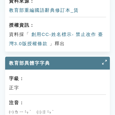
資料來源：
教育部重編國語辭典修訂本_賃
授權資訊：
資料採「
創用CC-姓名標示- 禁止改作 臺
灣3.0版授權條款
」釋出
教育部異體字字典
字級：
正字
注音：
㈠ㄌㄧㄣˋ ㈡ㄖㄣˋ