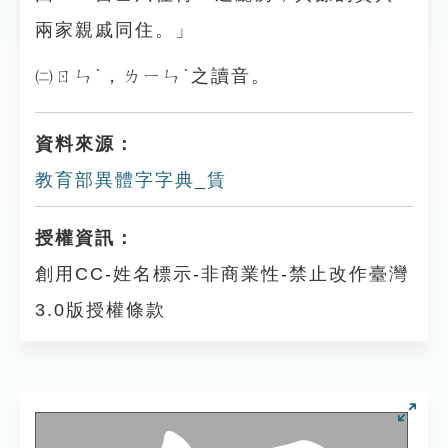
兩家親戚同住。」
㈡ㄖㄣˋ，ㄌㄧㄣˋ之讀音。
資料來源：
教育部異體字字典_賃
授權資訊：
創用CC-姓名標示-非商業性-禁止改作臺灣
3.0版授權條款