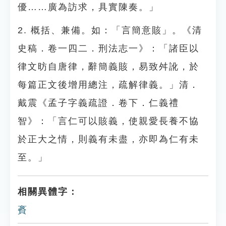
優……廣為訪求，具實陳奏。」
2. 概括、兼備。如：「言簡意賅」。《清
史稿．卷一四二．刑法志一》：「諸臣以
律文昉自唐律，辭簡義賅，易致舛訛，於
每篇正文後增用總注，疏解律義。」清．
戴震《孟子字義疏證．卷下．仁義禮
智》：「言仁可以賅義，使親愛長養不協
於正大之情，則義有未盡，亦即為仁有未
至。」
相關異體字：
賌