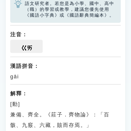
語文研究者。若您是為小學、國中、高中
（職）的學習或教學，建議您優先使用
《國語小字典》或《國語辭典簡編本》。
注音：
ㄍㄞ
漢語拼音：
gāi
解釋：
[動]
兼備、齊全。《莊子．齊物論》：「百
骸、九竅、六藏，賅而存焉。」