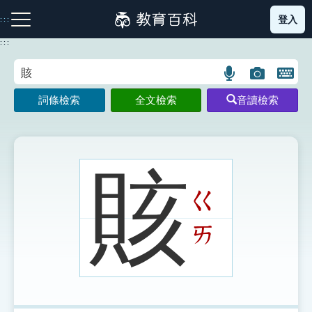
跳
登入
:::
到
主
:::
要
內
語
圖
開
容
注音索引圖示
筆畫索引圖示
部首索引表圖示
言
片
啟
詞條檢索
全文檢索
音讀檢索
搜
搜
鍵
尋
尋
盤
圖
圖
圖
示
示
示
賅
ㄍ
網站導覽
ㄞ
生字詞彙表
成語故事