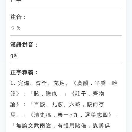
正字
注音：
ㄍㄞ
漢語拼音：
gāi
正字釋義：
1. 完備、齊全、充足。《廣韻．平聲．咍
韻》：「賅，贍也。」《莊子．齊物
論》：「百骸、九竅、六藏，賅而存
焉。」《清史稿．卷一○九．選舉志四》：
「無論文武兩途，有體用賅備，謀勇俱