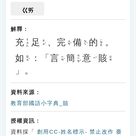
ㄍㄞ
解釋：
充
足
、
完
備
的
。
ㄔㄨㄥ
˙ㄉㄜ
ㄗㄨˊ
ㄨㄢˊ
ㄅㄟˋ
如
：「
言
簡
意
賅
ㄐㄧㄢˇ
ㄖㄨˊ
ㄧㄢˊ
ㄍㄞ
ㄧˋ
」。
資料來源：
教育部國語小字典_賅
授權資訊：
資料採「
創用CC-姓名標示- 禁止改作 臺