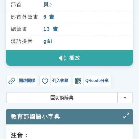
索引選單
部首
貝
ㄅㄟˋ
知識索引
部首外筆畫
6
畫
單字索引
總筆畫
13
畫
生命大百科索引
漢語拼音
gāi
播放
遊戲專區
教學應用
開啟關聯
列入收藏
QRcode分享
貓頭鷹博士
切換
切換辭典
教育部國語小字典
注音：