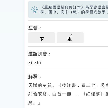
《重編國語辭典修訂本》為歷史語言
學、國中、高中（職）的學習或教學
注音：
ㄗ
ㄓ
漢語拼音：
zī zhí
解釋：
天賦的材質。《後漢書．卷二七．吳
躬儉安貧，白首一節。」《紅樓夢》
矣。」