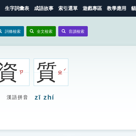
生字詞彙表
成語故事
索引選單
遊戲專區
教學應用
貓
詞條檢索
全文檢索
音讀檢索
資
質
ˊ
ㄗ
ㄓ
zī zhí
漢語拼音