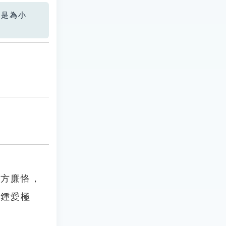
您是為小
公方廉恪，
然鍾愛極