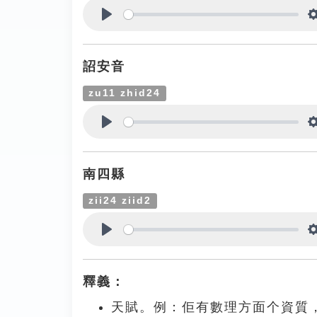
Play
詔安音
zu11 zhid24
Play
南四縣
zii24 ziid2
Play
釋義：
天賦。例：佢有數理方面个資質