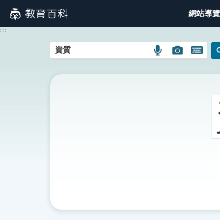
跳
網站導覽
:::
到
主
:::
要
內
語
圖
開
容
言
片
啟
搜
搜
鍵
尋
尋
盤
圖
圖
圖
示
示
示