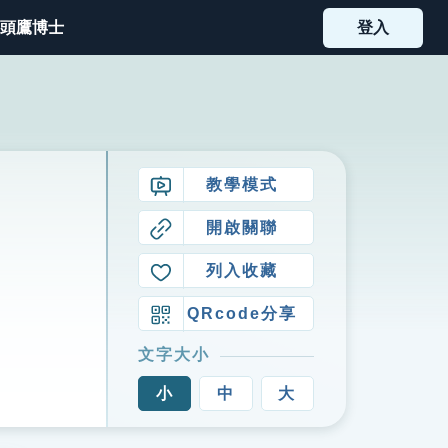
頭鷹博士
登入
教學模式
開啟關聯
列入收藏
QRcode分享
文字大小
小
中
大