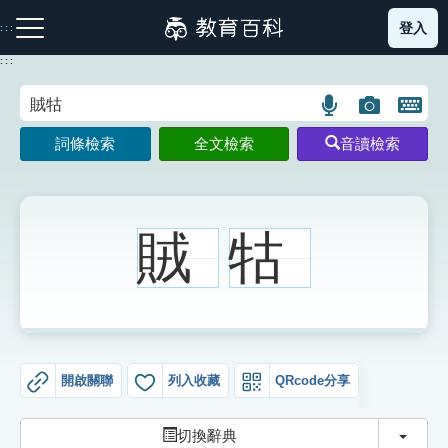
跳
登入
:::
到
主
:::
要
內
語
圖
開
容
注音索引圖示
筆畫索引圖示
部首索引表圖示
言
片
啟
詞條檢索
全文檢索
音讀檢索
搜
搜
鍵
尋
尋
盤
圖
圖
圖
示
示
示
賊
牯
網站導覽
生字詞彙表
開啟關聯
列入收藏
QRcode分享
成語故事
切換
切換辭典