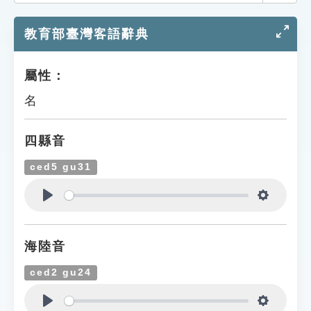
索引選單
教育部臺灣客語辭典
知識索引
單字索引
屬性：
生命大百科索引
名
遊戲專區
四縣音
教學應用
ced5 gu31
貓頭鷹博士
Play
Settings
海陸音
ced2 gu24