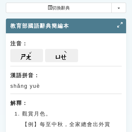
索引選單
切換
切換辭典
知識索引
教育部國語辭典簡編本
單字索引
生命大百科索引
注音：
遊戲專區
ㄕㄤ
ㄩㄝ
教學應用
漢語拼音：
shǎng yuè
貓頭鷹博士
解釋：
觀賞月色。
【例】每至中秋，全家總會出外賞