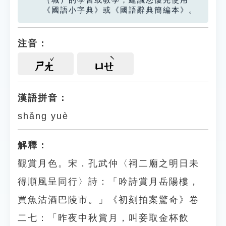
（職）的學習或教學，建議您優先使用
《國語小字典》或《國語辭典簡編本》。
注音：
ㄕㄤ
ㄩㄝ
漢語拼音：
shǎng yuè
解釋：
觀賞月色。宋．孔武仲〈祠二廟之明日未
得順風呈同行〉詩：「吟詩賞月岳陽樓，
買魚沽酒巴陵市。」《初刻拍案驚奇》卷
二七：「昨夜中秋賞月，叫妾取金杯飲