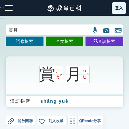
跳
登入
:::
到
主
:::
要
內
語
圖
開
容
注音索引圖示
筆畫索引圖示
部首索引表圖示
言
片
啟
詞條檢索
全文檢索
音讀檢索
搜
搜
鍵
尋
尋
盤
圖
圖
圖
示
示
示
賞
月
ㄕ
ㄩ
ˇ
ˋ
ㄤ
ㄝ
網站導覽
漢語拼音
shǎng yuè
生字詞彙表
成語故事
開啟關聯
列入收藏
QRcode分享